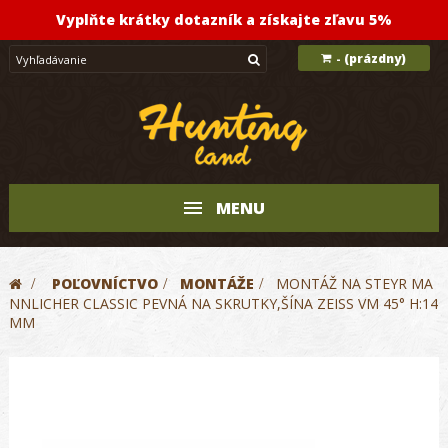
Vyplňte krátky dotazník a získajte zľavu 5%
(prázdny)
-
MENU
>
POĽOVNÍCTVO
>
MONTÁŽE
>
MONTÁŽ NA STEYR MA
NNLICHER CLASSIC PEVNÁ NA SKRUTKY,ŠÍNA ZEISS VM 45° H:14
MM