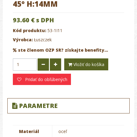
45° H:14MM
93.60 €
s DPH
Kód produktu:
53-1I11
Výrobca:
Łuszczek
ste členom OZP SR? získajte benefity...
Vložiť do košíka
Pridať do obľúbených
PARAMETRE
Materiál
oceľ