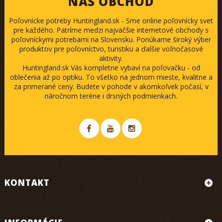
NÁŠ OBCHOD
Poľovnícke potreby Huntingland.sk - Sme online poľovnícky svet
pre každého. Patríme medzi najväčšie internetové obchody s
poľovníckymi potrebami na Slovensku. Ponúkame široký výber
produktov pre poľovníctvo, turistiku a ďalšie voľnočasové
aktivity.
Huntingland.sk Vás kompletne vybaví na poľovačku - od
oblečenia až po optiku. To všetko na jednom mieste, kvalitne a
za primerané ceny. Budete v pohode v akomkoľvek počasí, v
náročnom teréne i drsných podmienkach.
KONTAKT