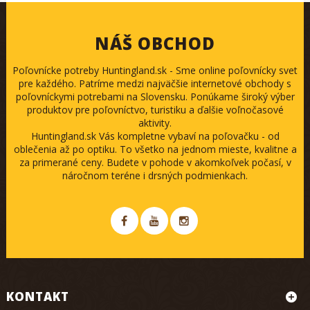
NÁŠ OBCHOD
Poľovnícke potreby Huntingland.sk - Sme online poľovnícky svet
pre každého. Patríme medzi najväčšie internetové obchody s
poľovníckymi potrebami na Slovensku. Ponúkame široký výber
produktov pre poľovníctvo, turistiku a ďalšie voľnočasové
aktivity.
Huntingland.sk Vás kompletne vybaví na poľovačku - od
oblečenia až po optiku. To všetko na jednom mieste, kvalitne a
za primerané ceny. Budete v pohode v akomkoľvek počasí, v
náročnom teréne i drsných podmienkach.
KONTAKT