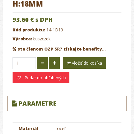
H:18MM
93.60 €
s DPH
Kód produktu:
14-1D19
Výrobca:
Łuszczek
ste členom OZP SR? získajte benefity...
Vložiť do košíka
Pridať do obľúbených
PARAMETRE
Materiál
oceľ