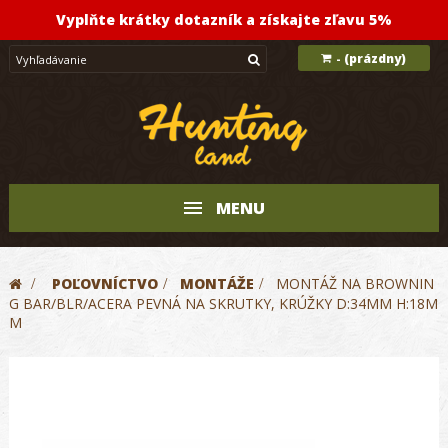
Vyplňte krátky dotazník a získajte zľavu 5%
(prázdny)
-
MENU
>
POĽOVNÍCTVO
>
MONTÁŽE
>
MONTÁŽ NA BROWNIN
G BAR/BLR/ACERA PEVNÁ NA SKRUTKY, KRÚŽKY D:34MM H:18M
M