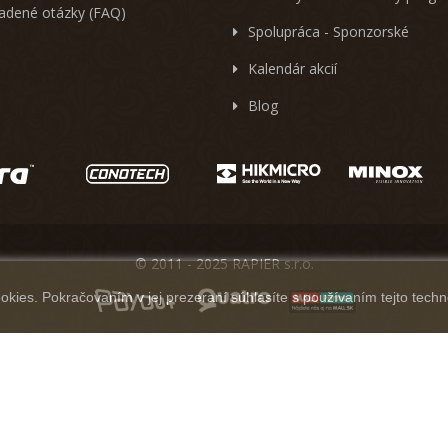
ladené otázky (FAQ)
Spolupráca - Sponzorské
Kalendár akcií
Blog
© 2011 - 2025 RAPIER s.r.o.
kies. Pokračovaním v jej prezeraní súhlasíte s používaním tejto techn