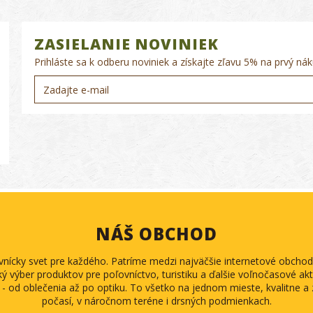
ZASIELANIE NOVINIEK
Prihláste sa k odberu noviniek a získajte zľavu 5% na prvý nák
NÁŠ OBCHOD
ovnícky svet pre každého. Patríme medzi najväčšie internetové obch
ký výber produktov pre poľovníctvo, turistiku a ďalšie voľnočasové akti
 - od oblečenia až po optiku. To všetko na jednom mieste, kvalitne 
počasí, v náročnom teréne i drsných podmienkach.