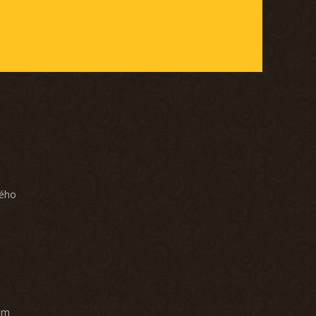
ného
am