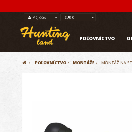
Môj účet
EUR €
POĽOVNÍCTVO
O
>
POĽOVNÍCTVO
>
MONTÁŽE
>
MONTÁŽ NA ST