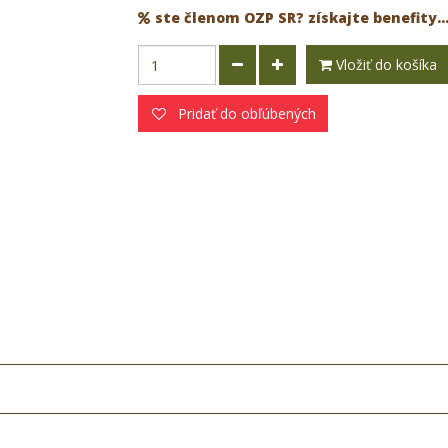
ste členom OZP SR? získajte benefity..
Vložiť do košíka
Pridať do obľúbených