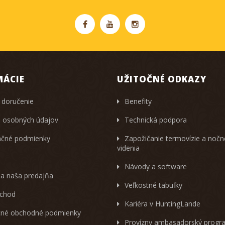
MÁCIE
UŽITOČNÉ ODKAZY
 doručenie
Benefity
 osobných údajov
Technická podpora
čné podmienky
Zapožičanie termovízie a noč
videnia
Návody a software
 a naša predajňa
Veľkostné tabuľky
chod
Kariéra v HuntingLande
né obchodné podmienky
Provízny ambasadorský progr