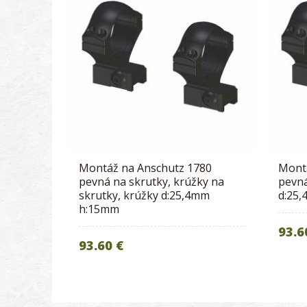
Montáž na Anschutz 1780
Mont
pevná na skrutky, krúžky na
pevná
skrutky, krúžky d:25,4mm
d:25
h:15mm
93.6
93.60 €