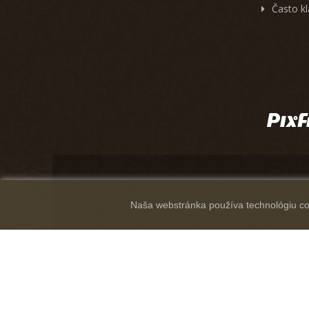
Často k
Naša webstránka používa technológiu coo