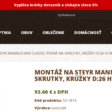
Vyplňte krátky dotazník a získajte zľavu 5%
PTIKA
OBUV
OBLEČENIE
DOMÁCNOSŤ
EYR MANNLICHER CLASSIC PEVNÁ NA SKRUTKY, KRÚŽKY D:26 H:
MONTÁŽ NA STEYR MANN
SKRUTKY, KRÚŽKY D:26 
93.60 €
s DPH
Kód produktu:
53-1B19
Výrobca:
Łuszczek