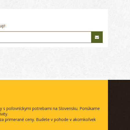
up!
ody s poľovníckymi potrebami na Slovensku. Ponúkame
vity.
a za primerané ceny. Budete v pohode v akomkoľvek