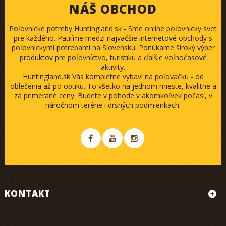
NÁŠ OBCHOD
Poľovnícke potreby Huntingland.sk - Sme online poľovnícky svet
pre každého. Patríme medzi najväčšie internetové obchody s
poľovníckymi potrebami na Slovensku. Ponúkame široký výber
produktov pre poľovníctvo, turistiku a ďalšie voľnočasové
aktivity.
Huntingland.sk Vás kompletne vybaví na poľovačku - od
oblečenia až po optiku. To všetko na jednom mieste, kvalitne a
za primerané ceny. Budete v pohode v akomkoľvek počasí, v
náročnom teréne i drsných podmienkach.
KONTAKT