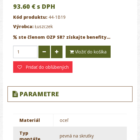
93.60 €
s DPH
Kód produktu:
44-1B19
Výrobca:
Łuszczek
ste členom OZP SR? získajte benefity...
Vložiť do košíka
Pridať do obľúbených
PARAMETRE
Materiál
oceľ
Typ
pevná na skrutky
montáže