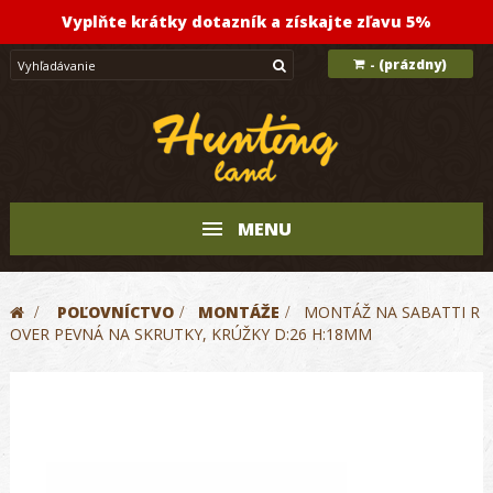
Vyplňte krátky dotazník a získajte zľavu 5%
(prázdny)
-
MENU
>
POĽOVNÍCTVO
>
MONTÁŽE
>
MONTÁŽ NA SABATTI R
OVER PEVNÁ NA SKRUTKY, KRÚŽKY D:26 H:18MM