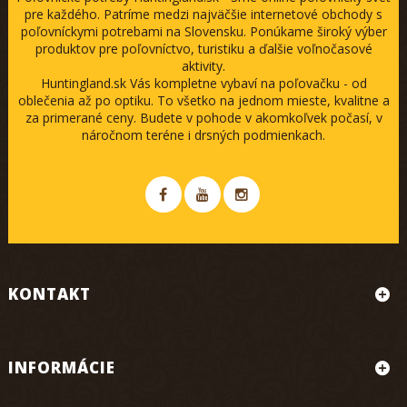
pre každého. Patríme medzi najväčšie internetové obchody s
poľovníckymi potrebami na Slovensku. Ponúkame široký výber
produktov pre poľovníctvo, turistiku a ďalšie voľnočasové
aktivity.
Huntingland.sk Vás kompletne vybaví na poľovačku - od
oblečenia až po optiku. To všetko na jednom mieste, kvalitne a
za primerané ceny. Budete v pohode v akomkoľvek počasí, v
náročnom teréne i drsných podmienkach.
KONTAKT
INFORMÁCIE