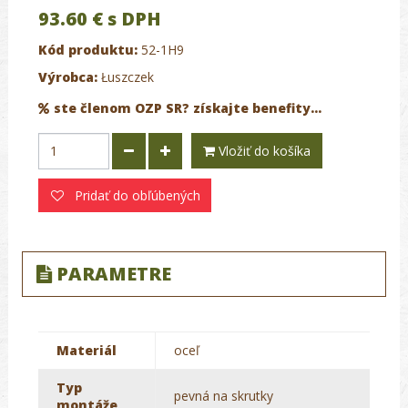
93.60 €
s DPH
Kód produktu:
52-1H9
Výrobca:
Łuszczek
ste členom OZP SR? získajte benefity...
Vložiť do košíka
Pridať do obľúbených
PARAMETRE
Materiál
oceľ
Typ
pevná na skrutky
montáže