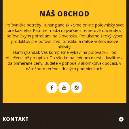
NÁŠ OBCHOD
Poľovnícke potreby Huntingland.sk - Sme online poľovnícky svet
pre každého. Patríme medzi najväčšie internetové obchody s
poľovníckymi potrebami na Slovensku. Ponúkame široký výber
produktov pre poľovníctvo, turistiku a ďalšie voľnočasové
aktivity.
Huntingland.sk Vás kompletne vybaví na poľovačku - od
oblečenia až po optiku. To všetko na jednom mieste, kvalitne a
za primerané ceny. Budete v pohode v akomkoľvek počasí, v
náročnom teréne i drsných podmienkach.
KONTAKT