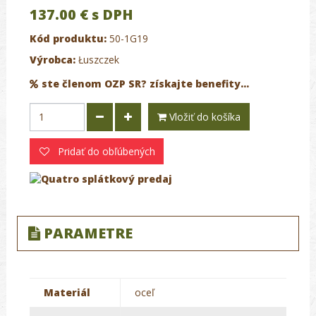
137.00 €
s DPH
Kód produktu:
50-1G19
Výrobca:
Łuszczek
ste členom OZP SR? získajte benefity...
Vložiť do košíka
Pridať do obľúbených
PARAMETRE
Materiál
oceľ