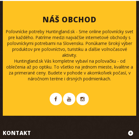
NÁŠ OBCHOD
Poľovnícke potreby Huntingland.sk - Sme online poľovnícky svet
pre každého. Patríme medzi najväčšie internetové obchody s
poľovníckymi potrebami na Slovensku. Ponúkame široký výber
produktov pre poľovníctvo, turistiku a ďalšie voľnočasové
aktivity.
Huntingland.sk Vás kompletne vybaví na poľovačku - od
oblečenia až po optiku. To všetko na jednom mieste, kvalitne a
za primerané ceny. Budete v pohode v akomkoľvek počasí, v
náročnom teréne i drsných podmienkach.
KONTAKT