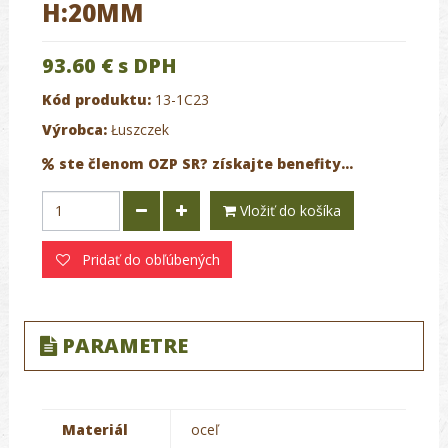
H:20MM
93.60 €
s DPH
Kód produktu:
13-1C23
Výrobca:
Łuszczek
ste členom OZP SR? získajte benefity...
Vložiť do košíka
Pridať do obľúbených
PARAMETRE
Materiál
oceľ