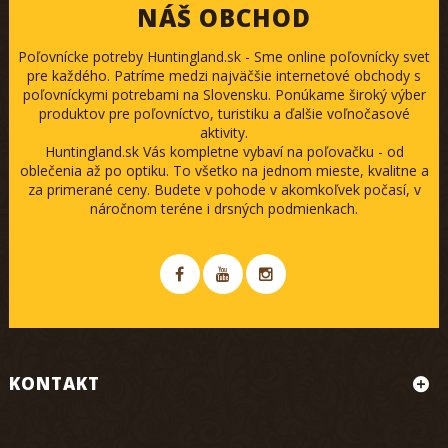
NÁŠ OBCHOD
Poľovnícke potreby Huntingland.sk - Sme online poľovnícky svet
pre každého. Patríme medzi najväčšie internetové obchody s
poľovníckymi potrebami na Slovensku. Ponúkame široký výber
produktov pre poľovníctvo, turistiku a ďalšie voľnočasové
aktivity.
Huntingland.sk Vás kompletne vybaví na poľovačku - od
oblečenia až po optiku. To všetko na jednom mieste, kvalitne a
za primerané ceny. Budete v pohode v akomkoľvek počasí, v
náročnom teréne i drsných podmienkach.
KONTAKT