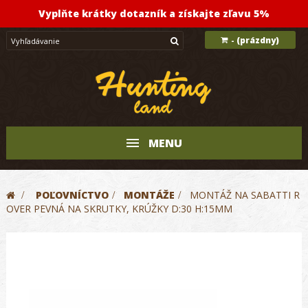
Vyplňte krátky dotazník a získajte zľavu 5%
(prázdny)
-
MENU
>
POĽOVNÍCTVO
>
MONTÁŽE
>
MONTÁŽ NA SABATTI R
OVER PEVNÁ NA SKRUTKY, KRÚŽKY D:30 H:15MM