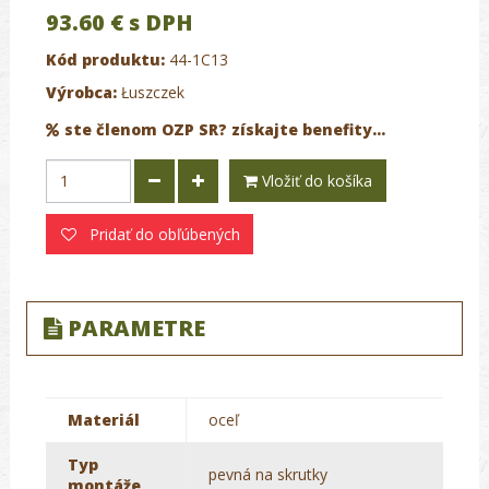
93.60 €
s DPH
Kód produktu:
44-1C13
Výrobca:
Łuszczek
ste členom OZP SR? získajte benefity...
Vložiť do košíka
Pridať do obľúbených
PARAMETRE
Materiál
oceľ
Typ
pevná na skrutky
montáže