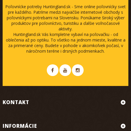
Poľovnícke potreby Huntingland.sk - Sme online poľovnícky svet
pre každého. Patríme medzi najväčšie internetové obchody s
poľovníckymi potrebami na Slovensku. Ponúkame široký výber
produktov pre poľovníctvo, turistiku a ďalšie voľnočasové
aktivity.
Huntingland.sk Vás kompletne vybaví na poľovačku - od
oblečenia až po optiku. To všetko na jednom mieste, kvalitne a
za primerané ceny. Budete v pohode v akomkoľvek počasí, v
náročnom teréne i drsných podmienkach.
KONTAKT
INFORMÁCIE