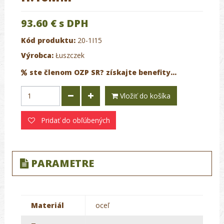
93.60 €
s DPH
Kód produktu:
20-1I15
Výrobca:
Łuszczek
ste členom OZP SR? získajte benefity...
Vložiť do košíka
Pridať do obľúbených
PARAMETRE
Materiál
oceľ