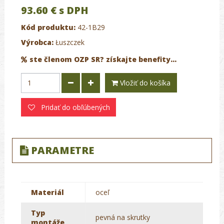
93.60 €
s DPH
Kód produktu:
42-1B29
Výrobca:
Łuszczek
ste členom OZP SR? získajte benefity...
Vložiť do košíka
Pridať do obľúbených
PARAMETRE
Materiál
oceľ
Typ
pevná na skrutky
montáže