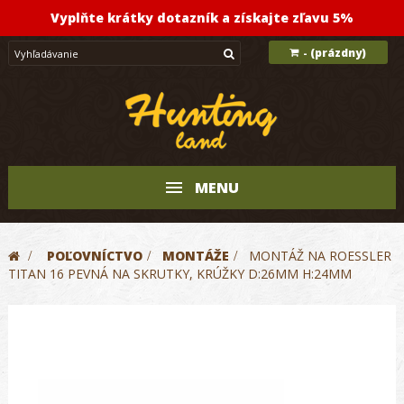
Vyplňte krátky dotazník a získajte zľavu 5%
(prázdny)
-
MENU
>
POĽOVNÍCTVO
>
MONTÁŽE
>
MONTÁŽ NA ROESSLER
TITAN 16 PEVNÁ NA SKRUTKY, KRÚŽKY D:26MM H:24MM