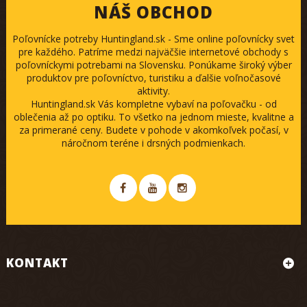
NÁŠ OBCHOD
Poľovnícke potreby Huntingland.sk - Sme online poľovnícky svet
pre každého. Patríme medzi najväčšie internetové obchody s
poľovníckymi potrebami na Slovensku. Ponúkame široký výber
produktov pre poľovníctvo, turistiku a ďalšie voľnočasové
aktivity.
Huntingland.sk Vás kompletne vybaví na poľovačku - od
oblečenia až po optiku. To všetko na jednom mieste, kvalitne a
za primerané ceny. Budete v pohode v akomkoľvek počasí, v
náročnom teréne i drsných podmienkach.
KONTAKT