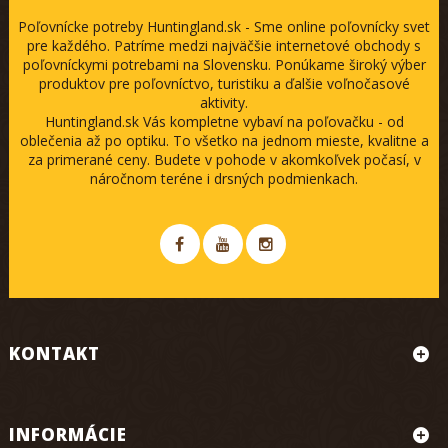
Poľovnícke potreby Huntingland.sk - Sme online poľovnícky svet
pre každého. Patríme medzi najväčšie internetové obchody s
poľovníckymi potrebami na Slovensku. Ponúkame široký výber
produktov pre poľovníctvo, turistiku a ďalšie voľnočasové
aktivity.
Huntingland.sk Vás kompletne vybaví na poľovačku - od
oblečenia až po optiku. To všetko na jednom mieste, kvalitne a
za primerané ceny. Budete v pohode v akomkoľvek počasí, v
náročnom teréne i drsných podmienkach.
KONTAKT
INFORMÁCIE