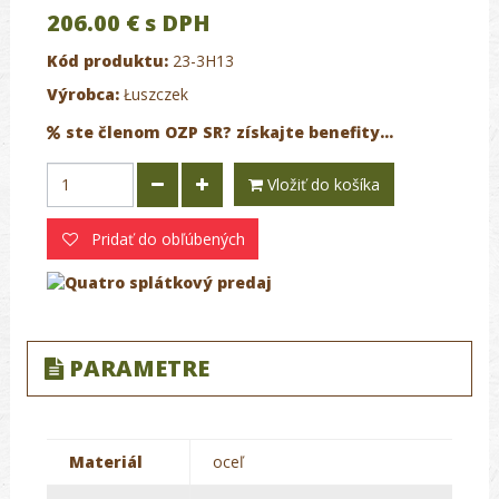
206.00 €
s DPH
Kód produktu:
23-3H13
Výrobca:
Łuszczek
ste členom OZP SR? získajte benefity...
Vložiť do košíka
Pridať do obľúbených
PARAMETRE
Materiál
oceľ