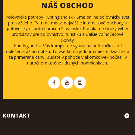
NÁŠ OBCHOD
Poľovnícke potreby Huntingland.sk - Sme online poľovnícky svet
pre každého. Patríme medzi najväčšie internetové obchody s
poľovníckymi potrebami na Slovensku. Ponúkame široký výber
produktov pre poľovníctvo, turistiku a ďalšie voľnočasové
aktivity.
Huntingland.sk Vás kompletne vybaví na poľovačku - od
oblečenia až po optiku. To všetko na jednom mieste, kvalitne a
za primerané ceny. Budete v pohode v akomkoľvek počasí, v
náročnom teréne i drsných podmienkach.
KONTAKT