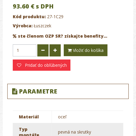
93.60 €
s DPH
Kód produktu:
27-1C29
Výrobca:
Łuszczek
ste členom OZP SR? získajte benefity...
Vložiť do košíka
Pridať do obľúbených
PARAMETRE
Materiál
oceľ
Typ
pevná na skrutky
montáže