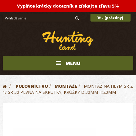
Vyplňte krátky dotazník a získajte zľavu 5%
(prázdny)
-
MENU
>
POĽOVNÍCTVO
>
MONTÁŽE
>
MONTÁŽ NA HEYM SR 2
1/ SR 30 PEVNÁ NA SKRUTKY, KRÚŽKY D:30MM H:20MM