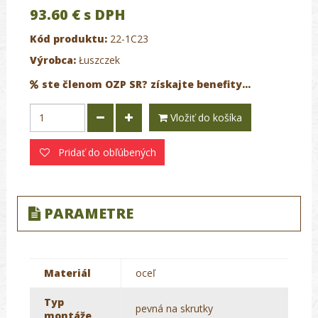
93.60 €
s DPH
Kód produktu:
22-1C23
Výrobca:
Łuszczek
ste členom OZP SR? získajte benefity...
Vložiť do košíka
Pridať do obľúbených
PARAMETRE
Materiál
oceľ
Typ
pevná na skrutky
montáže