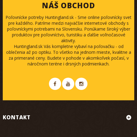
NÁŠ OBCHOD
Poľovnícke potreby Huntingland.sk - Sme online poľovnícky svet
pre každého. Patríme medzi najväčšie internetové obchody s
poľovníckymi potrebami na Slovensku. Ponúkame široký výber
produktov pre poľovníctvo, turistiku a ďalšie voľnočasové
aktivity.
Huntingland.sk Vás kompletne vybaví na poľovačku - od
oblečenia až po optiku. To všetko na jednom mieste, kvalitne a
za primerané ceny. Budete v pohode v akomkoľvek počasí, v
náročnom teréne i drsných podmienkach.
KONTAKT