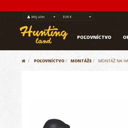
Môj účet
EUR €
POĽOVNÍCTVO
O
>
POĽOVNÍCTVO
>
MONTÁŽE
>
MONTÁŽ NA HA