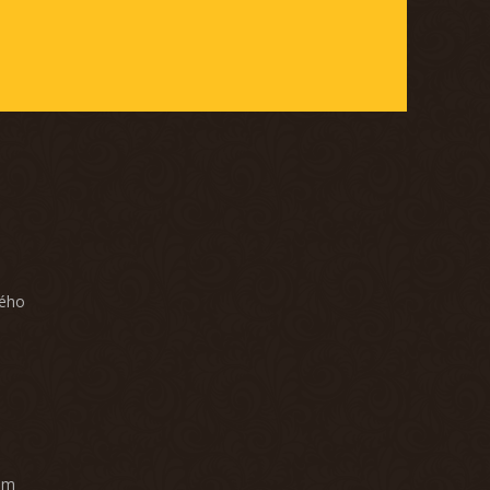
ného
am