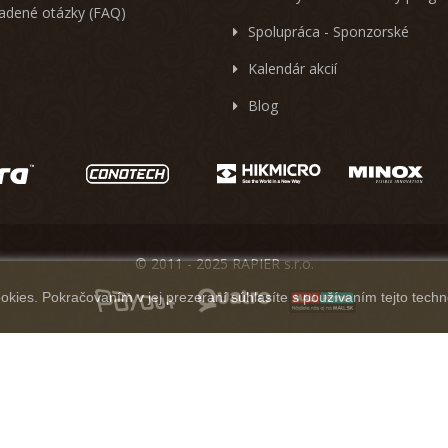
ladené otázky (FAQ)
Spolupráca - Sponzorské
Kalendár akcií
Blog
© 2011 - 2025 RAPIER s.r.o.
kies. Pokračovaním v jej prezeraní súhlasíte s používaním tejto techn