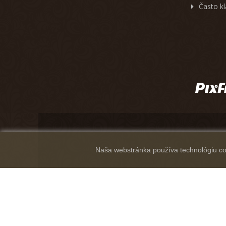
Často k
Naša webstránka používa technológiu coo