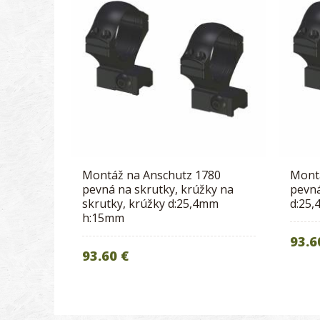
Montáž na Anschutz 1780
Mont
pevná na skrutky, krúžky na
pevná
skrutky, krúžky d:25,4mm
d:25
h:15mm
93.6
93.60 €