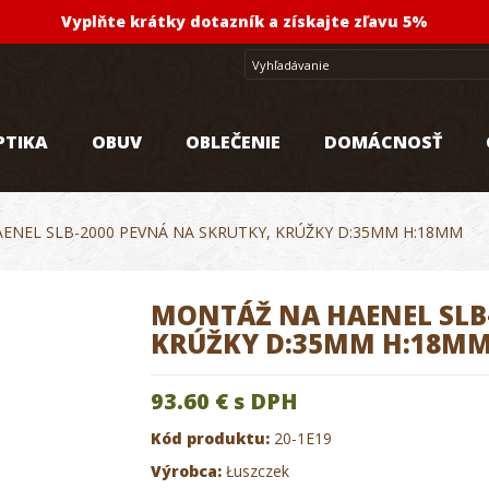
Vyplňte krátky dotazník a získajte zľavu 5%
PTIKA
OBUV
OBLEČENIE
DOMÁCNOSŤ
ENEL SLB-2000 PEVNÁ NA SKRUTKY, KRÚŽKY D:35MM H:18MM
MONTÁŽ NA HAENEL SLB-
KRÚŽKY D:35MM H:18M
93.60 €
s DPH
Kód produktu:
20-1E19
Výrobca:
Łuszczek