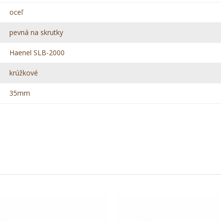
oceľ
pevná na skrutky
Haenel SLB-2000
krúžkové
35mm