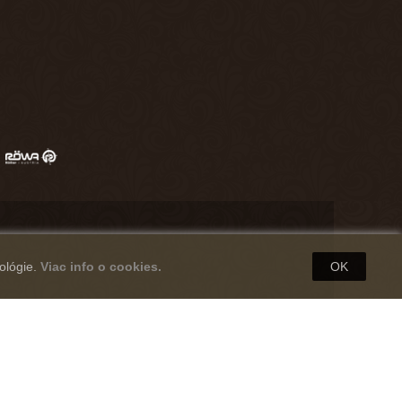
ológie.
Viac info o cookies.
OK