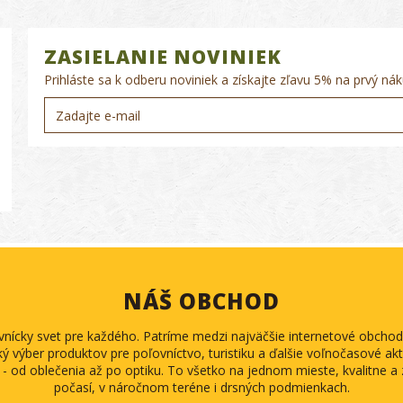
ZASIELANIE NOVINIEK
Prihláste sa k odberu noviniek a získajte zľavu 5% na prvý nák
NÁŠ OBCHOD
ovnícky svet pre každého. Patríme medzi najväčšie internetové obch
ký výber produktov pre poľovníctvo, turistiku a ďalšie voľnočasové akti
 - od oblečenia až po optiku. To všetko na jednom mieste, kvalitne 
počasí, v náročnom teréne i drsných podmienkach.