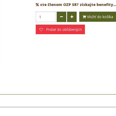
ste členom OZP SR? získajte benefity..
Vložiť do košíka
Pridať do obľúbených