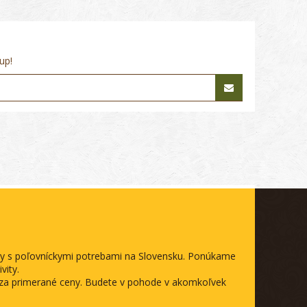
up!
ody s poľovníckymi potrebami na Slovensku. Ponúkame
vity.
a za primerané ceny. Budete v pohode v akomkoľvek