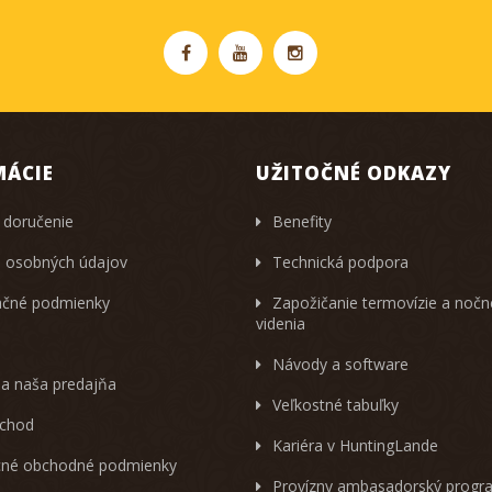
MÁCIE
UŽITOČNÉ ODKAZY
 doručenie
Benefity
 osobných údajov
Technická podpora
čné podmienky
Zapožičanie termovízie a noč
videnia
Návody a software
 a naša predajňa
Veľkostné tabuľky
chod
Kariéra v HuntingLande
né obchodné podmienky
Provízny ambasadorský progr