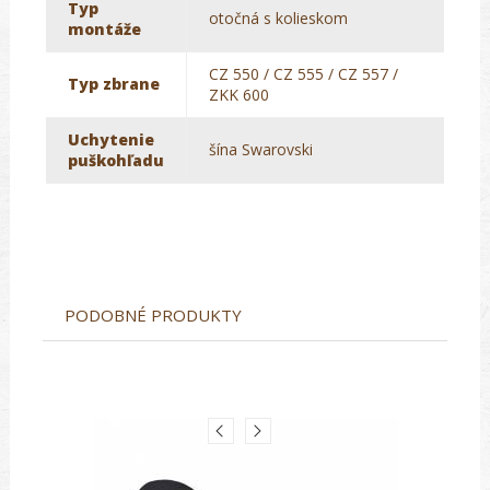
Typ
otočná s kolieskom
montáže
CZ 550 / CZ 555 / CZ 557 /
Typ zbrane
ZKK 600
Uchytenie
šína Swarovski
puškohľadu
PODOBNÉ PRODUKTY