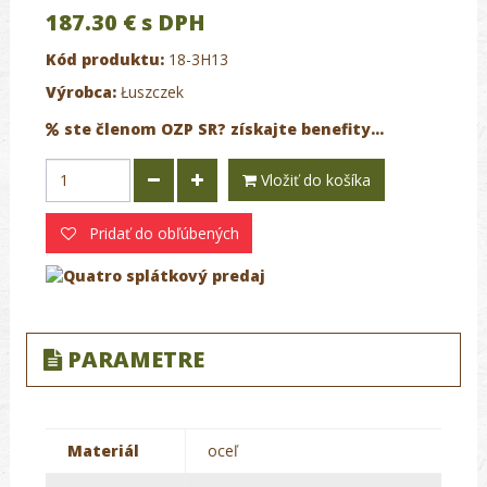
187.30 €
s DPH
Kód produktu:
18-3H13
Výrobca:
Łuszczek
ste členom OZP SR? získajte benefity...
Vložiť do košíka
Pridať do obľúbených
PARAMETRE
Materiál
oceľ