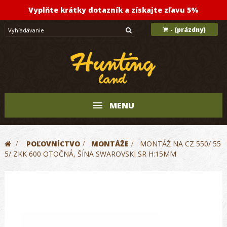
Vyplňte krátky dotazník a získajte zľavu 5%
(prázdny)
-
MENU
>
POĽOVNÍCTVO
>
MONTÁŽE
>
MONTÁŽ NA CZ 550/ 55
5/ ZKK 600 OTOČNÁ, ŠÍNA SWAROVSKI SR H:15MM