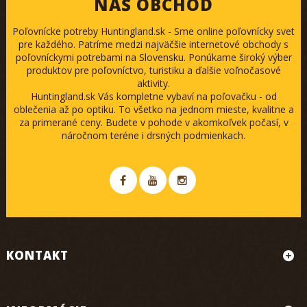
NÁŠ OBCHOD
Poľovnícke potreby Huntingland.sk - Sme online poľovnícky svet
pre každého. Patríme medzi najväčšie internetové obchody s
poľovníckymi potrebami na Slovensku. Ponúkame široký výber
produktov pre poľovníctvo, turistiku a ďalšie voľnočasové
aktivity.
Huntingland.sk Vás kompletne vybaví na poľovačku - od
oblečenia až po optiku. To všetko na jednom mieste, kvalitne a
za primerané ceny. Budete v pohode v akomkoľvek počasí, v
náročnom teréne i drsných podmienkach.
KONTAKT