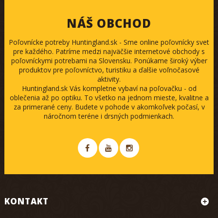
NÁŠ OBCHOD
Poľovnícke potreby Huntingland.sk - Sme online poľovnícky svet
pre každého. Patríme medzi najväčšie internetové obchody s
poľovníckymi potrebami na Slovensku. Ponúkame široký výber
produktov pre poľovníctvo, turistiku a ďalšie voľnočasové
aktivity.
Huntingland.sk Vás kompletne vybaví na poľovačku - od
oblečenia až po optiku. To všetko na jednom mieste, kvalitne a
za primerané ceny. Budete v pohode v akomkoľvek počasí, v
náročnom teréne i drsných podmienkach.
KONTAKT