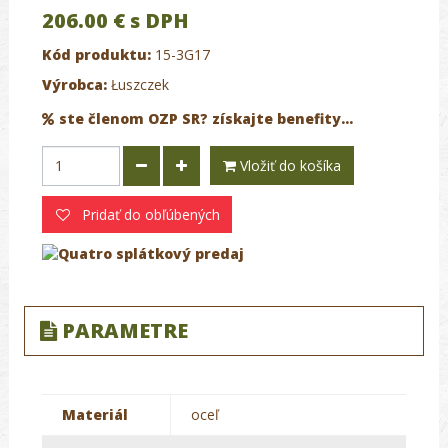
206.00 €
s DPH
Kód produktu:
15-3G17
Výrobca:
Łuszczek
ste členom OZP SR? získajte benefity...
Vložiť do košíka
Pridať do obľúbených
PARAMETRE
Materiál
oceľ