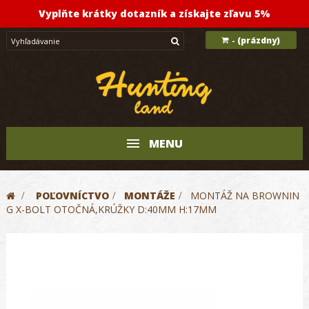
Vyplňte krátky dotazník a získajte zľavu 5%
(prázdny)
-
MENU
>
POĽOVNÍCTVO
>
MONTÁŽE
>
MONTÁŽ NA BROWNIN
G X-BOLT OTOČNÁ,KRÚŽKY D:40MM H:17MM