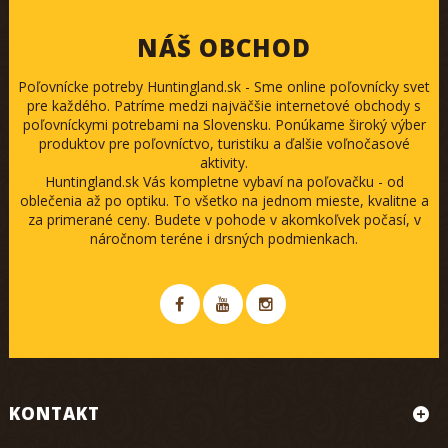
NÁŠ OBCHOD
Poľovnícke potreby Huntingland.sk - Sme online poľovnícky svet
pre každého. Patríme medzi najväčšie internetové obchody s
poľovníckymi potrebami na Slovensku. Ponúkame široký výber
produktov pre poľovníctvo, turistiku a ďalšie voľnočasové
aktivity.
Huntingland.sk Vás kompletne vybaví na poľovačku - od
oblečenia až po optiku. To všetko na jednom mieste, kvalitne a
za primerané ceny. Budete v pohode v akomkoľvek počasí, v
náročnom teréne i drsných podmienkach.
KONTAKT