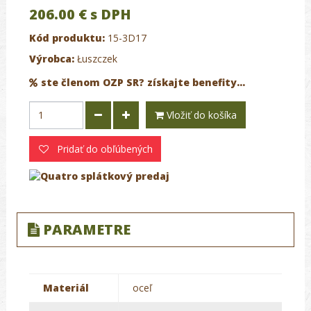
206.00 €
s DPH
Kód produktu:
15-3D17
Výrobca:
Łuszczek
ste členom OZP SR? získajte benefity...
Vložiť do košíka
Pridať do obľúbených
PARAMETRE
Materiál
oceľ