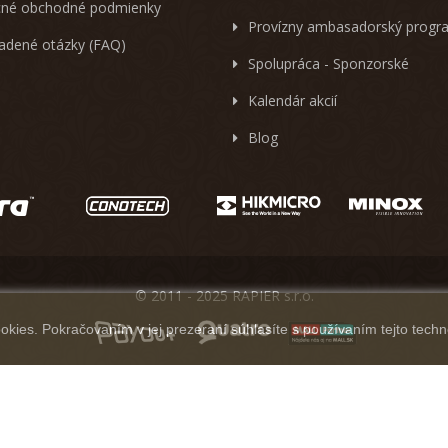
né obchodné podmienky
Provízny ambasadorský progr
ladené otázky (FAQ)
Spolupráca - Sponzorské
Kalendár akcií
Blog
© 2011 - 2025 RAPIER s.r.o.
kies. Pokračovaním v jej prezeraní súhlasíte s používaním tejto techn