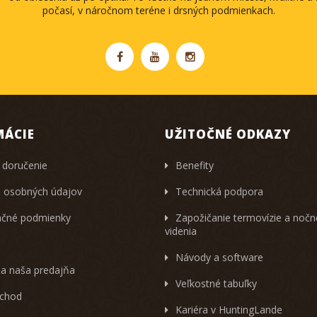
počasí, v náročnom teréne i drsných podmienkach.
MÁCIE
UŽITOČNÉ ODKAZY
 doručenie
Benefity
 osobných údajov
Technická podpora
čné podmienky
Zapožičanie termovízie a noč
videnia
Návody a software
 a naša predajňa
Veľkostné tabuľky
chod
Kariéra v HuntingLande