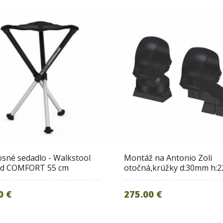
sné sedadlo - Walkstool
Montáž na Antonio Zoli
od COMFORT 55 cm
otočná,krúžky d:30mm h:
0 €
275.00 €