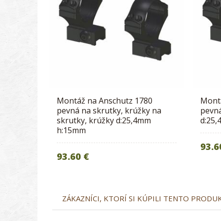
Montáž na Anschutz 1780
Mont
pevná na skrutky, krúžky na
pevná
skrutky, krúžky d:25,4mm
d:25
h:15mm
93.6
93.60 €
ZÁKAZNÍCI, KTORÍ SI KÚPILI TENTO PRODUKT