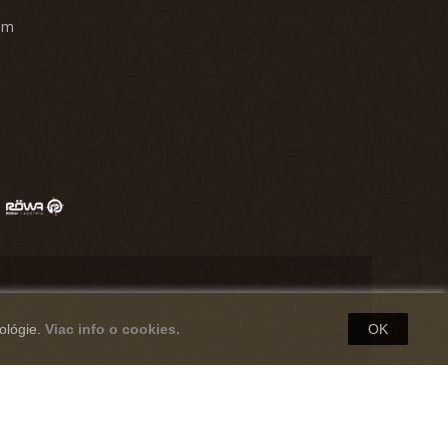
am
ológie.
Viac info o cookies.
OK