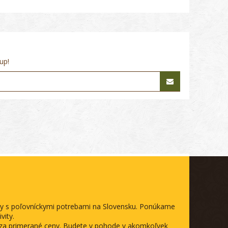
up!
ody s poľovníckymi potrebami na Slovensku. Ponúkame
vity.
a za primerané ceny. Budete v pohode v akomkoľvek