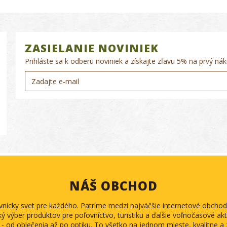
ZASIELANIE NOVINIEK
Prihláste sa k odberu noviniek a získajte zľavu 5% na prvý nák
NÁŠ OBCHOD
ovnícky svet pre každého. Patríme medzi najväčšie internetové obch
ký výber produktov pre poľovníctvo, turistiku a ďalšie voľnočasové akti
 - od oblečenia až po optiku. To všetko na jednom mieste, kvalitne 