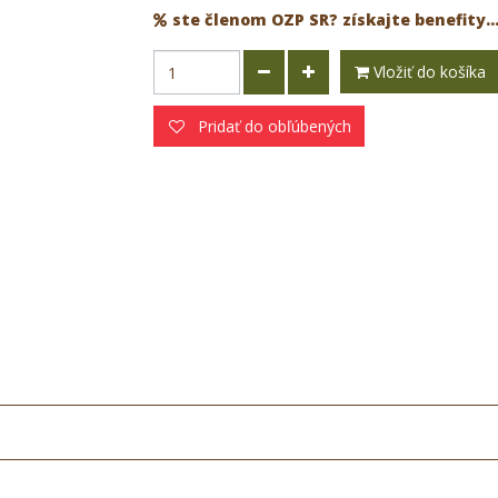
ste členom OZP SR? získajte benefity..
Vložiť do košíka
Pridať do obľúbených