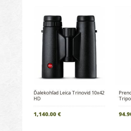
Ďalekohľad Leica Trinovid 10x42
Preno
HD
Trip
1,140.00 €
94.9