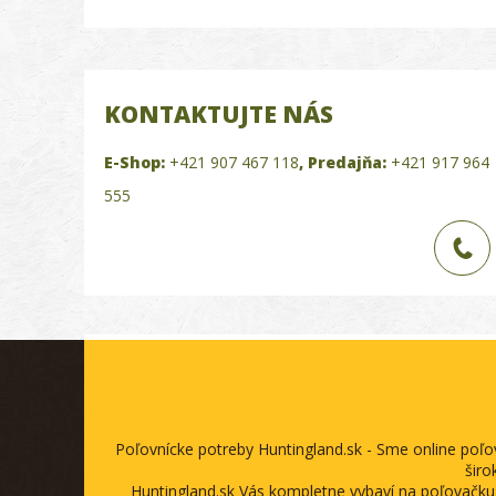
KONTAKTUJTE NÁS
E-Shop:
+421 907 467 118
,
Predajňa:
+421 917 964
555
Poľovnícke potreby Huntingland.sk - Sme online poľ
širo
Huntingland.sk Vás kompletne vybaví na poľovačku