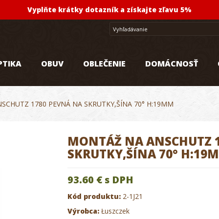
Vyplňte krátky dotazník a získajte zľavu 5%
PTIKA
OBUV
OBLEČENIE
DOMÁCNOSŤ
SCHUTZ 1780 PEVNÁ NA SKRUTKY,ŠÍNA 70° H:19MM
MONTÁŽ NA ANSCHUTZ 1
SKRUTKY,ŠÍNA 70° H:19
93.60 €
s DPH
Kód produktu:
2-1J21
Výrobca:
Łuszczek