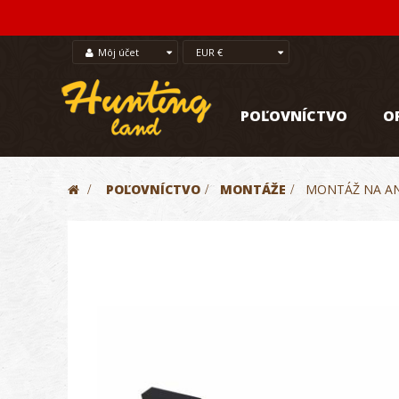
Môj účet
EUR €
POĽOVNÍCTVO
O
>
POĽOVNÍCTVO
>
MONTÁŽE
>
MONTÁŽ NA AN