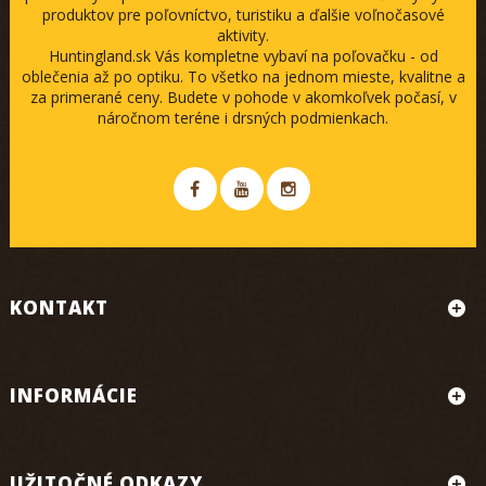
produktov pre poľovníctvo, turistiku a ďalšie voľnočasové
aktivity.
Huntingland.sk Vás kompletne vybaví na poľovačku - od
oblečenia až po optiku. To všetko na jednom mieste, kvalitne a
za primerané ceny. Budete v pohode v akomkoľvek počasí, v
náročnom teréne i drsných podmienkach.
KONTAKT
INFORMÁCIE
UŽITOČNÉ ODKAZY