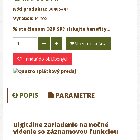
Kód produktu:
80405447
Výrobca:
Minox
ste členom OZP SR? získajte benefity...
Vložiť do košíka
Pridať do obľúbených
POPIS
PARAMETRE
Digitálne zariadenie na nočné
videnie so záznamovou funkciou