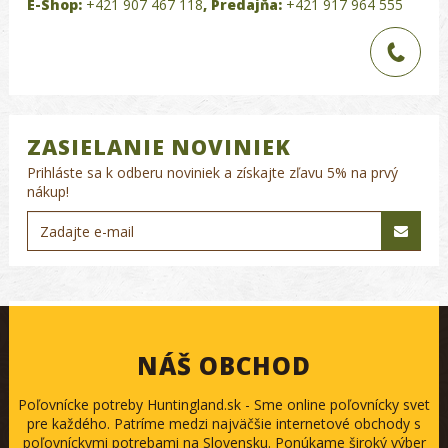
E-Shop:
+421 907 467 118
,
Predajňa:
+421 917 964 555
ZASIELANIE NOVINIEK
Prihláste sa k odberu noviniek a získajte zľavu 5% na prvý
nákup!
NÁŠ OBCHOD
Poľovnícke potreby Huntingland.sk - Sme online poľovnícky svet
pre každého. Patríme medzi najväčšie internetové obchody s
poľovníckymi potrebami na Slovensku. Ponúkame široký výber