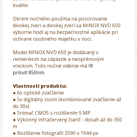
kvalite.
Okrem nočného použitia na pozorovanie
divokej zveri a divokej zveri sa MINOX NVD 650
výborne hodí aj na bezpečnostné aplikácie pri
ochrane osobného majetku v noci.
Model MINOX NVD 650 je dodávaný s
remienkom na zápästie a neoprénovým
vreckom. Toto nočné videnie má
IR
prísvit 850nm.
Vlastnosti produktu:
● 6x optické zväčšenie
● 5x digitálny zoom (kombinované zväčšenie až
do 30x)
● Snímač CMOS s rozlíšením 5 MP
● Výkonný infračervený žiarič - dosah až do 350
m
● Rozlíšenie fotografií 2590 x 1944 px