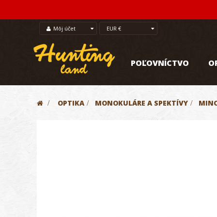
Môj účet
EUR €
POĽOVNÍCTVO
O
>
OPTIKA
>
MONOKULÁRE A SPEKTÍVY
>
MIN