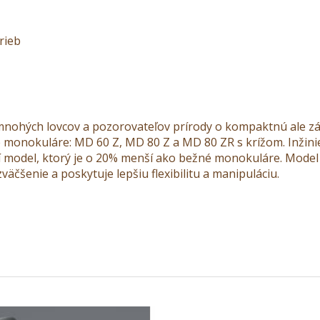
rieb
nohých lovcov a pozorovateľov prírody o kompaktnú ale zár
 monokuláre: MD 60 Z, MD 80 Z a MD 80 ZR s krížom. Inži
ší model, ktorý je o 20% menší ako bežné monokuláre. Mode
čšenie a poskytuje lepšiu flexibilitu a manipuláciu.