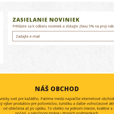
ZASIELANIE NOVINIEK
Prihláste sa k odberu noviniek a získajte zľavu 5% na prvý nák
NÁŠ OBCHOD
ovnícky svet pre každého. Patríme medzi najväčšie internetové obch
ký výber produktov pre poľovníctvo, turistiku a ďalšie voľnočasové akti
 - od oblečenia až po optiku. To všetko na jednom mieste, kvalitne 
počasí, v náročnom teréne i drsných podmienkach.