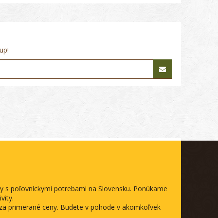
up!
ody s poľovníckymi potrebami na Slovensku. Ponúkame
vity.
a za primerané ceny. Budete v pohode v akomkoľvek