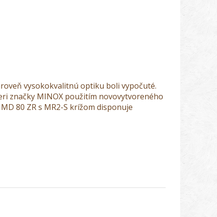
oveň vysokokvalitnú optiku boli vypočuté.
nieri značky MINOX použitím novovytvoreného
l MD 80 ZR s MR2-S krížom disponuje