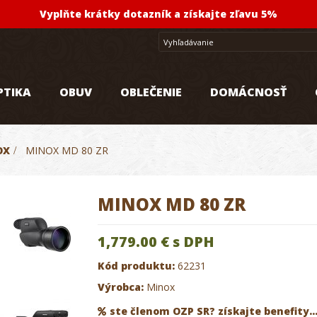
Vyplňte krátky dotazník a získajte zľavu 5%
PTIKA
OBUV
OBLEČENIE
DOMÁCNOSŤ
OX
>
MINOX MD 80 ZR
MINOX MD 80 ZR
1,779.00 €
s DPH
Kód produktu:
62231
Výrobca:
Minox
ste členom OZP SR? získajte benefity..