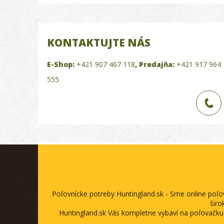
KONTAKTUJTE NÁS
E-Shop:
+421 907 467 118
,
Predajňa:
+421 917 964
555
Poľovnícke potreby Huntingland.sk - Sme online poľ
širo
Huntingland.sk Vás kompletne vybaví na poľovačku