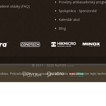
Provízny ambasadorský progr
ladené otázky (FAQ)
Spolupráca - Sponzorské
Kalendár akcií
Blog
© 2011 - 2025 RAPIER s.r.o.
kies. Pokračovaním v jej prezeraní súhlasíte s používaním tejto techn