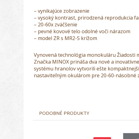
– vynikajúce zobrazenie
– vysoký kontrast, prirodzená reprodukcia fa
– 20-60x zväčšenie
– pevné kovové telo odolné voči nárazom
– model ZR s MR2-S krížom
Vynovená technológia monokuláru Žiadosti m
Značka MINOX prináša dva nové a inovatívne
systému hranolov vytvorili ešte kompaktnej
nastaviteľným okulárom pre 20-60-násobné zvä
PODOBNÉ PRODUKTY