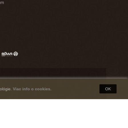
am
ológie.
Viac info o cookies.
OK