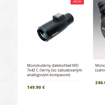
AKCIA!
Monokulárny ďalekohľad MD
Mono
7x42 C čierny (so zabudovaným
(zahn
analógovým kompasom)
246.
149.90 €