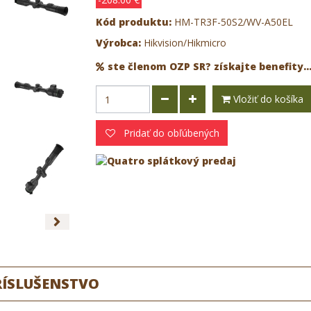
Kód produktu:
HM-TR3F-50S2/WV-A50EL
Výrobca:
Hikvision/Hikmicro
ste členom OZP SR? získajte benefity..
Vložiť do košíka
Pridať do obľúbených
RÍSLUŠENSTVO