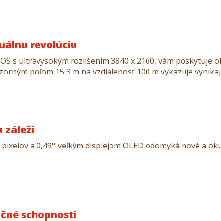
uálnu revolúciu
 s ultravysokým rozlíšením 3840 x 2160, vám poskytuje oh
orným poľom 15,3 m na vzdialenosť 100 m vykazuje vynikajúc
 záleží
pixelov a 0,49'' veľkým displejom OLED odomyká nové a oku
kačné schopnosti