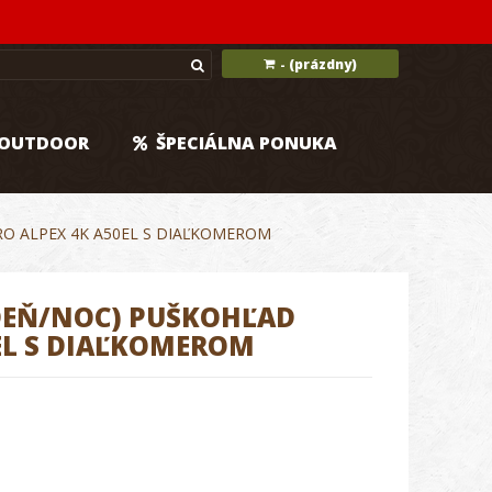
(prázdny)
-
OUTDOOR
ŠPECIÁLNA PONUKA
RO ALPEX 4K A50EL S DIAĽKOMEROM
 DEŇ/NOC) PUŠKOHĽAD
EL S DIAĽKOMEROM