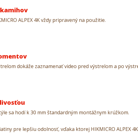
 okamihov
KMICRO ALPEX 4K vždy pripravený na použitie.
momentov
trelom dokáže zaznamenať video pred výstrelom a po výstre
livosťou
om štýle sa hodí k 30 mm štandardným montážnym krúžkom.
zliatiny pre lepšiu odolnosť, vďaka ktorej HIKMICRO ALPEX