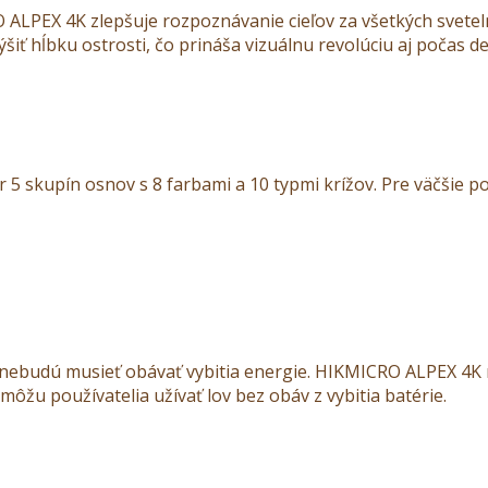
 ALPEX 4K zlepšuje rozpoznávanie cieľov za všetkých svetel
iť hĺbku ostrosti, čo prináša vizuálnu revolúciu aj počas d
5 skupín osnov s 8 farbami a 10 typmi krížov. Pre väčšie po
y nebudú musieť obávať vybitia energie. HIKMICRO ALPEX 4K
 môžu používatelia užívať lov bez obáv z vybitia batérie.