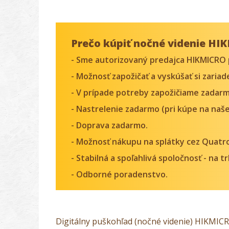
Prečo kúpiť nočné videnie HI
- Sme autorizovaný predajca HIKMICRO 
- Možnosť zapožičať a vyskúšať si zaria
- V prípade potreby zapožičiame zadarm
- Nastrelenie zadarmo (pri kúpe na naše
- Doprava zadarmo.
- Možnosť nákupu na splátky cez Quatr
- Stabilná a spoľahlivá spoločnosť - na 
- Odborné poradenstvo.
Digitálny puškohľad (nočné videnie) HIKMIC