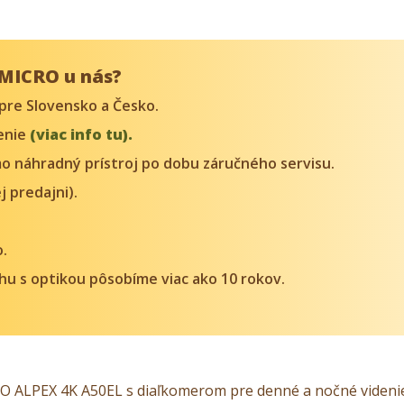
KMICRO u nás?
pre Slovensko a Česko.
denie
(viac info tu).
o náhradný prístroj po dobu záručného servisu.
j predajni).
o.
trhu s optikou pôsobíme viac ako 10 rokov.
RO ALPEX 4K A50EL s diaľkomerom pre denné a nočné videni