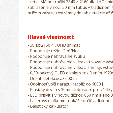
svetle. Má pokročilý 3840 × 2160 4K UHD sním
zobrazenie v noci. 30 mm tubus v tradičnom št
pričom zaisťujú extrémny dosah detekcie až 
Hlavné vlastnosti:
- 3840x2160 4K UHD snímač
- Podporuje režim Deň/Noc
- Podporuje nahrávanie zvuku
- Podporuje nahrávanie videa aktivované výs
- Podporuje nahrávanie videa a snímky, vs
- 0,39-palcový OLED displej s rozlíšením 192
- Dosah detekcie až 600 m
- Odolnosť voči nárazu (recoil):
do 6000 J
- Klasický dizajn s 30mm tubusom pre všetky
- LED prísvit s vlnovou dĺžkou 850 nm alebo
- Laserový diaľkomer dokáže určiť vzdialeno
- Balistický kalkulátor