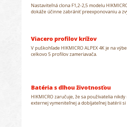
Nastaviteľná clona F1,2-2,5 modelu HIKMICRO
dokáže účinne zabrániť preexponovaniu a zvýš
Viacero profilov krížov
V puškohľade HIKMICRO ALPEX 4K je na výber 
celkovo 5 profilov zameriavača.
Batéria s dlhou životnosťou
HIKMICRO zaručuje, že sa používatelia nikd
externej vymeniteľnej a dobíjateľnej batérii si