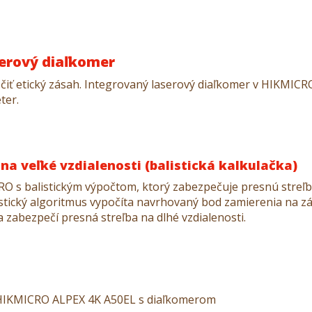
serový diaľkomer
iť etický zásah. Integrovaný laserový diaľkomer v HIKMICR
ter.
 na veľké vzdialenosti (balistická kalkulačka)
RO s balistickým výpočtom, ktorý zabezpečuje presnú streľbu
istický algoritmus vypočíta navrhovaný bod zamierenia na z
abezpečí presná streľba na dlhé vzdialenosti.
 HIKMICRO ALPEX 4K A50EL s diaľkomerom