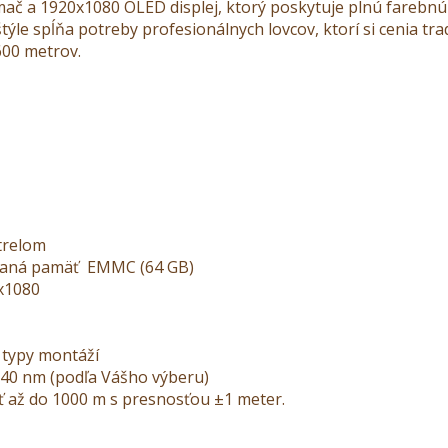
ač a 1920x1080 OLED displej, ktorý poskytuje plnú farebnú 
ýle spĺňa potreby profesionálnych lovcov, ktorí si cenia tra
600 metrov.
trelom
tavaná pamäť EMMC (64 GB)
0x1080
 typy montáží
 940 nm (podľa Vášho výberu)
sť až do 1000 m s presnosťou ±1 meter.