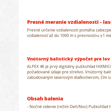
Presné meranie vzdialenosti - la
Presné určenie vzdialenosti pomáha zabezpeč
vzdialenosť až do 1000 m s presnosťou ±1 me
Vnútorný balistický výpočet pre lov
ALPEX 4K je prvý digitálny puškohľad HIKMIC
požadované údaje pre strelivo. Vnútorný bal
zabudovaným laserovým diaľkomerom, čím sa z
Obsah balenia
- Nočné videnie (režim Deň/Noc) Puškohľad