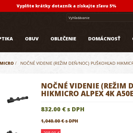
Vyplňte krátky dotazník a získajte zľavu 5%
PTIKA
OBUV
OBLEČENIE
DOMÁCNOSŤ
KMICRO
>
NOČNÉ VIDENIE (REŽIM DEŇ/NOC) PUŠKOHĽAD HIKMIC
NOČNÉ VIDENIE (REŽIM
HIKMICRO ALPEX 4K A50
832.00 €
s DPH
1,040.00 € s DPH
-208.00 €