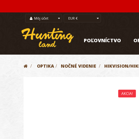
Môj účet
EUR €
POĽOVNÍCTVO
O
>
OPTIKA
>
NOČNÉ VIDENIE
>
HIKVISION/HI
AKCIA!