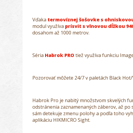
Vďaka
termovíznej šošovke s ohniskovo
modul využíva
prísvit s vlnovou dĺžkou 9
dosahom až 1000 metrov.
Séria
Habrok PRO
tiež využíva funkciu Image
Pozorovať môžete 24/7 v paletách Black Hot
Habrok Pro je nabitý množstvom skvelých fu
odstránenia zaznamenaných záberov, až po s
sám detekuje zmenu polohy a podľa toho vyhodn
aplikáciu HIKMICRO Sight.