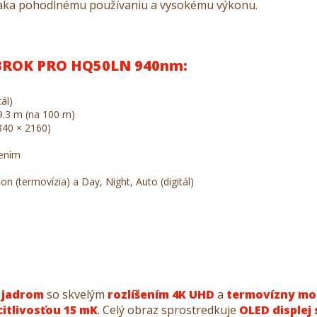
ďaka pohodlnému používaniu a vysokému výkonu.
ABROK PRO HQ50LN 940nm:
ál)
9.3 m (na 100 m)
840 × 2160)
dením
n (termovízia) a Day, Night, Auto (digitál)
 jadrom
so skvelým
rozlíšením 4K UHD
a
termovízny mod
citlivosťou 15 mK
. Celý obraz sprostredkuje
OLED displej 