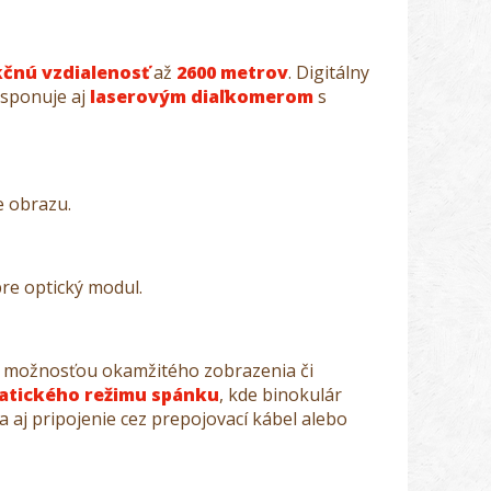
čnú vzdialenosť
až
2600 metrov
. Digitálny
isponuje aj
laserovým diaľkomerom
s
e obrazu.
re optický modul.
s možnosťou okamžitého zobrazenia či
tického režimu spánku
, kde binokulár
a aj pripojenie cez prepojovací kábel alebo