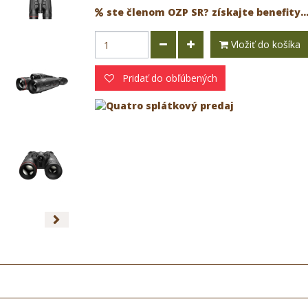
ste členom OZP SR? získajte benefity..
Vložiť do košíka
Pridať do obľúbených