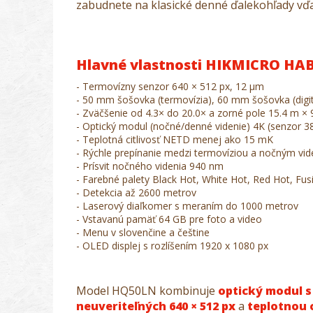
zabudnete na klasické denné ďalekohľady v
Hlavné vlastnosti HIKMICRO H
- Termovízny senzor 640 × 512 px, 12 μm
- 50 mm šošovka (termovízia), 60 mm šošovka (digit
- Zväčšenie od 4.3× do 20.0× a zorné pole 15.4 m × 
- Optický modul (nočné/denné videnie) 4K (senzor 3
- Teplotná citlivosť NETD menej ako 15 mK
- Rýchle prepínanie medzi termovíziou a nočným vi
- Prísvit nočného videnia 940 nm
- Farebné palety Black Hot, White Hot, Red Hot, Fusio
- Detekcia až 2600 metrov
- Laserový diaľkomer s meraním do 1000 metrov
- Vstavanú pamäť 64 GB pre foto a video
- Menu v slovenčine a češtine
- OLED displej s rozlíšením 1920 x 1080 px
Model HQ50LN kombinuje
optický modul s
neuveriteľných 640 × 512 px
a
teplotnou 