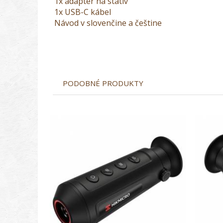
1x adaptér na statív
1x USB-C kábel
Návod v slovenčine a češtine
PODOBNÉ PRODUKTY