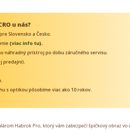
CRO u nás?
pre Slovensko a Česko.
denie
(viac info tu).
o náhradný prístroj po dobu záručného servisu.
j predajni).
o.
trhu s optikou pôsobíme viac ako 10 rokov.
ulárom Habrok Pro, ktorý vám zabezpečí špičkový obraz vo 