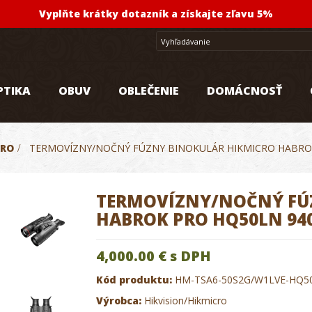
Vyplňte krátky dotazník a získajte zľavu 5%
PTIKA
OBUV
OBLEČENIE
DOMÁCNOSŤ
CRO
>
TERMOVÍZNY/NOČNÝ FÚZNY BINOKULÁR HIKMICRO HABRO
TERMOVÍZNY/NOČNÝ FÚ
HABROK PRO HQ50LN 9
4,000.00 €
s DPH
Kód produktu:
HM-TSA6-50S2G/W1LVE-HQ5
Výrobca:
Hikvision/Hikmicro