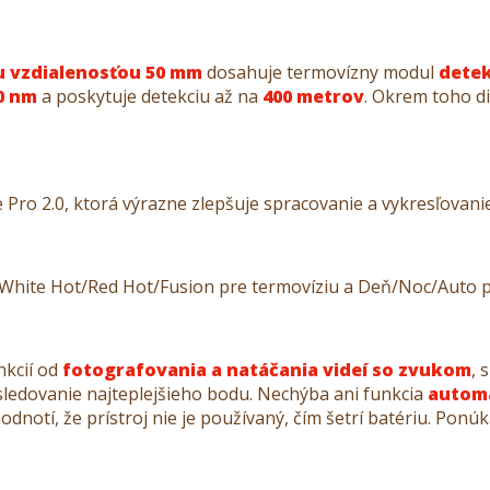
u vzdialenosťou 50 mm
dosahuje termovízny modul
detek
40 nm
a poskytuje detekciu až na
400 metrov
. Okrem toho d
 Pro 2.0, ktorá výrazne zlepšuje spracovanie a vykresľovani
/White Hot/Red Hot/Fusion pre termovíziu a Deň/Noc/Auto p
nkcií od
fotografovania a natáčania videí so zvukom
, 
ledovanie najteplejšieho bodu. Nechýba ani funkcia
automa
otí, že prístroj nie je používaný, čím šetrí batériu. Ponúk