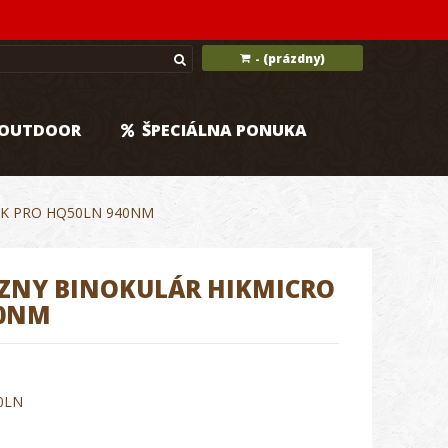
(prázdny)
-
OUTDOOR
ŠPECIÁLNA PONUKA
K PRO HQ50LN 940NM
ZNY BINOKULÁR HIKMICRO
40NM
0LN