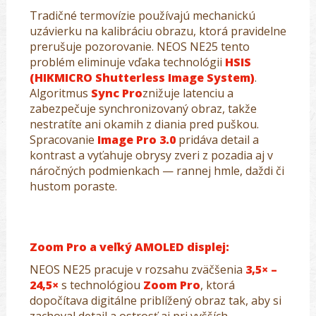
Tradičné termovízie používajú mechanickú
uzávierku na kalibráciu obrazu, ktorá pravidelne
prerušuje pozorovanie. NEOS NE25 tento
problém eliminuje vďaka technológii
HSIS
(HIKMICRO Shutterless Image System)
.
Algoritmus
Sync Pro
znižuje latenciu a
zabezpečuje synchronizovaný obraz, takže
nestratíte ani okamih z diania pred puškou.
Spracovanie
Image Pro 3.0
pridáva detail a
kontrast a vyťahuje obrysy zveri z pozadia aj v
náročných podmienkach — rannej hmle, daždi či
hustom poraste.
Zoom Pro a veľký AMOLED displej:
NEOS NE25 pracuje v rozsahu zväčšenia
3,5× –
24,5×
s technológiou
Zoom Pro
, ktorá
dopočítava digitálne priblížený obraz tak, aby si