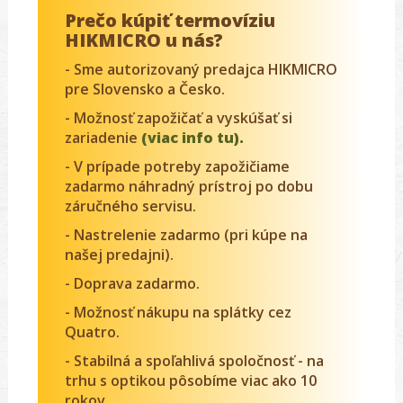
Prečo kúpiť termovíziu
HIKMICRO u nás?
- Sme autorizovaný predajca HIKMICRO
pre Slovensko a Česko.
- Možnosť zapožičať a vyskúšať si
zariadenie
(viac info tu).
- V prípade potreby zapožičiame
zadarmo náhradný prístroj po dobu
záručného servisu.
- Nastrelenie zadarmo (pri kúpe na
našej predajni).
- Doprava zadarmo.
- Možnosť nákupu na splátky cez
Quatro.
- Stabilná a spoľahlivá spoločnosť - na
trhu s optikou pôsobíme viac ako 10
rokov.