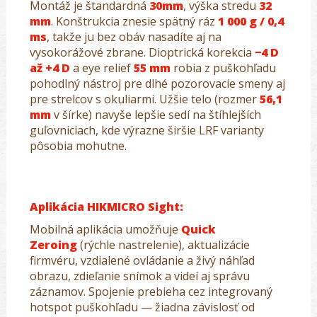
Montáž je štandardná
30mm
, výška stredu
32
mm
. Konštrukcia znesie spätný ráz
1 000 g / 0,4
ms
, takže ju bez obáv nasadíte aj na
vysokorážové zbrane. Dioptrická korekcia
−4 D
až +4 D
a eye relief
55 mm
robia z puškohľadu
pohodlný nástroj pre dlhé pozorovacie smeny aj
pre strelcov s okuliarmi. Užšie telo (rozmer
56,1
mm
v šírke) navyše lepšie sedí na štíhlejších
guľovniciach, kde výrazne širšie LRF varianty
pôsobia mohutne.
Aplikácia HIKMICRO Sight:
Mobilná aplikácia umožňuje
Quick
Zeroing
(rýchle nastrelenie), aktualizácie
firmvéru, vzdialené ovládanie a živý náhľad
obrazu, zdieľanie snímok a videí aj správu
záznamov. Spojenie prebieha cez integrovaný
hotspot puškohľadu — žiadna závislosť od