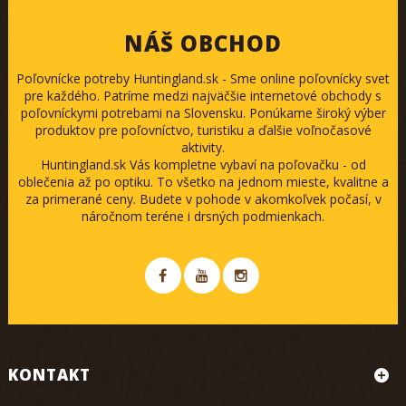
NÁŠ OBCHOD
Poľovnícke potreby Huntingland.sk - Sme online poľovnícky svet
pre každého. Patríme medzi najväčšie internetové obchody s
poľovníckymi potrebami na Slovensku. Ponúkame široký výber
produktov pre poľovníctvo, turistiku a ďalšie voľnočasové
aktivity.
Huntingland.sk Vás kompletne vybaví na poľovačku - od
oblečenia až po optiku. To všetko na jednom mieste, kvalitne a
za primerané ceny. Budete v pohode v akomkoľvek počasí, v
náročnom teréne i drsných podmienkach.
KONTAKT