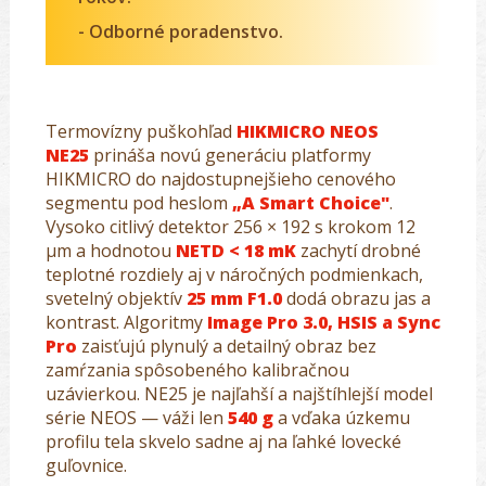
- Odborné poradenstvo.
Termovízny puškohľad
HIKMICRO NEOS
NE25
prináša novú generáciu platformy
HIKMICRO do najdostupnejšieho cenového
segmentu pod heslom
„A Smart Choice"
.
Vysoko citlivý detektor 256 × 192 s krokom 12
μm a hodnotou
NETD < 18 mK
zachytí drobné
teplotné rozdiely aj v náročných podmienkach,
svetelný objektív
25 mm F1.0
dodá obrazu jas a
kontrast. Algoritmy
Image Pro 3.0, HSIS a Sync
Pro
zaisťujú plynulý a detailný obraz bez
zamŕzania spôsobeného kalibračnou
uzávierkou. NE25 je najľahší a najštíhlejší model
série NEOS — váži len
540 g
a vďaka úzkemu
profilu tela skvelo sadne aj na ľahké lovecké
guľovnice.