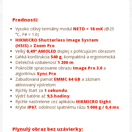
Prednosti:
Vysoko citlivý termálny modul
NETD < 18 mK
(@25
°C, F# = 1.0)
HIKMICRO Shutterless Image System
(HSIS)
a
Zoom Pro
Veľký
0,49" AMOLED
displej s pohlcujúcim obrazom
Ľahká konštrukcia
540 g
, kompaktná a ergonomická
Detekčná vzdialenosť
1 200 m
Pokročilé spracovanie obrazu
Image Pro 3.0
a
algoritmus
Sync Pro
Zabudovaná pamäť
EMMC 64 GB
a záznam
aktivovaný výstrelom
Rýchly štart za
1 sekundu
Výdrž batérie až
9,5 hodiny
Rýchle nastrelenie cez aplikáciu
HIKMICRO Sight
Krytie
IP67
, odolnosť spätnému rázu
1 000 g / 0,4 ms
Plynulý obraz bez uzávierky: