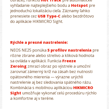
obraze), funkciu
Hot Track
pre automatické
vyhľadanie najteplejšieho bodu a
Hotspot
pre
jednoduchú lokalizáciu cieľa. Záznamy ľahko
prenesiete cez
USB Type-C
alebo bezdrôtovo
do aplikácie HIKMICRO Sight.
Rýchle a presné nastrelenie:
NEOS NE25 ponúka
5 profilov nastrelenia
pre
rôzne zbrane alebo strelivo a kliková hodnota
sa ovláda v aplikácii. Funkcia
Freeze
Zeroing
zmrazí obraz po výstrele a umožní
zarovnať zámerný kríž na zásah bez nutnosti
opätovného mierenia — výrazne urýchli
nastrelenie aj bez sledovania spätného rázu.
Kombinácia s mobilnou aplikáciou
HIKMICRO
Sight
umožňuje vykonať celú procedúru rýchlo
a komfortne aj v teréne.