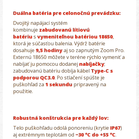
Duálna batéria pre celonočnú prevádzku:
Dvojitý napájací systém
kombinuje
zabudovanú lítiovú
batériu
s
vymeniteľnou batériou 18650
,
ktorá je súčasťou balenia. Výdrž batérie
dosahuje
9,5 hodiny
aj so zapnutým Zoom Pro.
Externú 18650 môžete v teréne rýchlo vymeniť a
nabíjať ju pomocou dodanej
nabíjačky
;
zabudovanú batériu dobíja kábel
Type-C s
podporou QC3.0
. Po stlačení spúšte je
puškohľad za
1 sekundu
pripravený na
použitie.
Robustná konštrukcia pre každý lov:
Telo puškohľadu odolá ponoreniu (krytie
IP67
)
aj extrémnym teplotám od
−30 °C do +55 °C
.