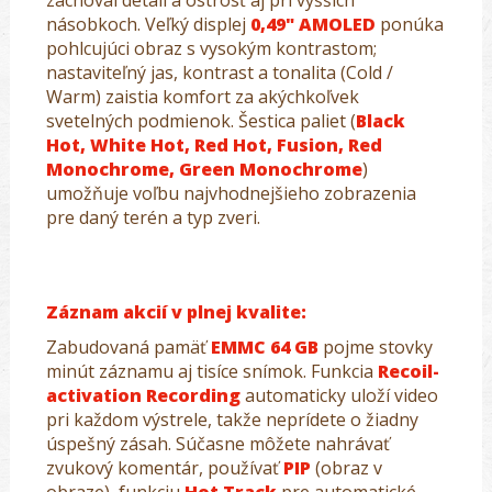
zachoval detail a ostrosť aj pri vyšších
násobkoch. Veľký displej
0,49" AMOLED
ponúka
pohlcujúci obraz s vysokým kontrastom;
nastaviteľný jas, kontrast a tonalita (Cold /
Warm) zaistia komfort za akýchkoľvek
svetelných podmienok. Šestica paliet (
Black
Hot, White Hot, Red Hot, Fusion, Red
Monochrome, Green Monochrome
)
umožňuje voľbu najvhodnejšieho zobrazenia
pre daný terén a typ zveri.
Záznam akcií v plnej kvalite:
Zabudovaná pamäť
EMMC 64 GB
pojme stovky
minút záznamu aj tisíce snímok. Funkcia
Recoil-
activation Recording
automaticky uloží video
pri každom výstrele, takže neprídete o žiadny
úspešný zásah. Súčasne môžete nahrávať
zvukový komentár, používať
PIP
(obraz v