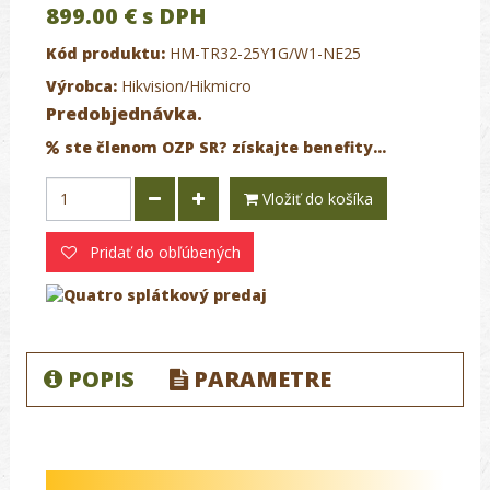
899.00 €
s DPH
Kód produktu:
HM-TR32-25Y1G/W1-NE25
Výrobca:
Hikvision/Hikmicro
Predobjednávka.
ste členom OZP SR? získajte benefity...
Vložiť do košíka
Pridať do obľúbených
POPIS
PARAMETRE