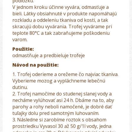
podložku.
V jednom kroku účinne vyvára, odmasťuje a
bieli. Látky obsiahnuté v produkte napomáhajú
rozkladu a oddeleniu tkaniva od kosti, a tak
skracujú dobu vyvárania. Trofej vyvárame pri
teplote 80°C a tak zabraňujeme poškodeniu
varom.
Použitie:
odmastňuje a predbieluje trofeje
Návod na použitie:
1. Trofej oderieme a orežeme čo najviac tkaniva.
Vyberieme mozog a vypláchneme lebečnú
dutinu.
2. Trofej namočíme do studenej slanej vody a
necháme vylúhovať asi 24 h. Dbáme na to, aby
parohy a rohy neboli namočené, je dobré dať
tuľajky dolu pred samotným luhovaním.
3. Následne si zarobíme roztok s obsahom
prostriedku Vyvasol
30 až 50 g/1l
vody, jedna