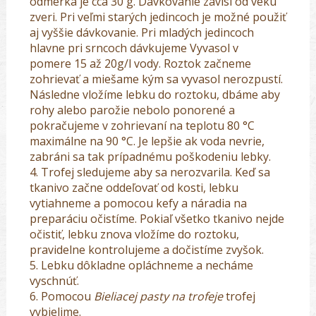
odmerka je cca 30 g. Dávkovanie závisí od veku
zveri. Pri veľmi starých jedincoch je možné použiť
aj vyššie dávkovanie. Pri mladých jedincoch
hlavne pri srncoch dávkujeme Vyvasol v
pomere
15 až 20g/l
vody. Roztok začneme
zohrievať a miešame kým sa vyvasol nerozpustí.
Následne vložíme lebku do roztoku, dbáme aby
rohy alebo parožie nebolo ponorené a
pokračujeme v zohrievaní na teplotu 80 °C
maximálne na 90 °C. Je lepšie ak voda nevrie,
zabráni sa tak prípadnému poškodeniu lebky.
4. Trofej sledujeme aby sa nerozvarila. Keď sa
tkanivo začne oddeľovať od kosti, lebku
vytiahneme a pomocou kefy a náradia na
preparáciu očistíme. Pokiaľ všetko tkanivo nejde
očistiť, lebku znova vložíme do roztoku,
pravidelne kontrolujeme a dočistíme zvyšok.
5. Lebku dôkladne opláchneme a necháme
vyschnúť.
6. Pomocou
Bieliacej pasty na trofeje
trofej
vybielime.