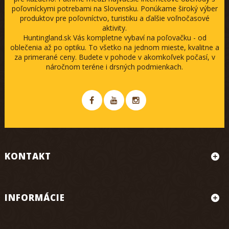
poľovníckymi potrebami na Slovensku. Ponúkame široký výber
produktov pre poľovníctvo, turistiku a ďalšie voľnočasové
aktivity.
Huntingland.sk Vás kompletne vybaví na poľovačku - od
oblečenia až po optiku. To všetko na jednom mieste, kvalitne a
za primerané ceny. Budete v pohode v akomkoľvek počasí, v
náročnom teréne i drsných podmienkach.
KONTAKT
INFORMÁCIE