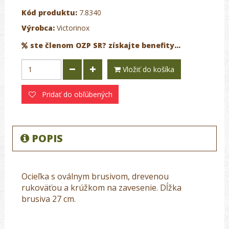
Kód produktu:
7.8340
Výrobca:
Victorinox
ste členom OZP SR? získajte benefity...
Vložiť do košíka
Pridať do obľúbených
POPIS
Ocieľka s oválnym brusivom, drevenou
rukoväťou a krúžkom na zavesenie. Dĺžka
brusiva 27 cm.