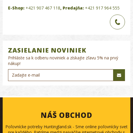
E-Shop:
+421 907 467 118
,
Predajňa:
+421 917 964 555
ZASIELANIE NOVINIEK
Prihláste sa k odberu noviniek a získajte zľavu 5% na prvý
nákup!
NÁŠ OBCHOD
Poľovnícke potreby Huntingland.sk - Sme online poľovnícky svet
pre každého. Patríme medzi najväčšie internetové obchody s