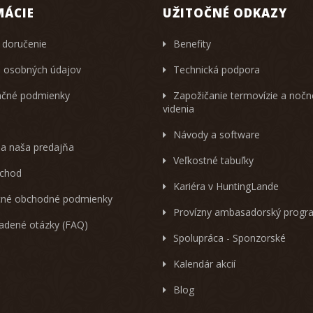
MÁCIE
UŽITOČNÉ ODKAZY
 doručenie
Benefity
 osobných údajov
Technická podpora
čné podmienky
Zapožičanie termovízie a noč
videnia
Návody a software
 a naša predajňa
Veľkostné tabuľky
chod
Kariéra v HuntingLande
né obchodné podmienky
Provízny ambasadorský progr
ladené otázky (FAQ)
Spolupráca - Sponzorské
Kalendár akcií
Blog