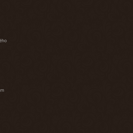
ného
am