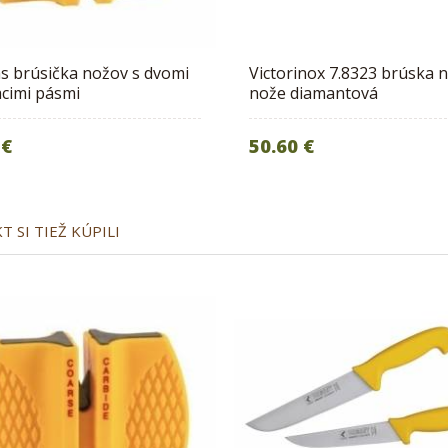
s brúsička nožov s dvomi
Victorinox 7.8323 brúska 
acimi pásmi
nože diamantová
 €
50.60 €
 SI TIEŽ KÚPILI