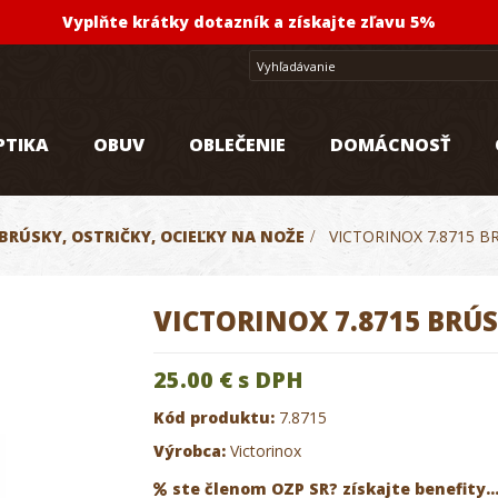
Vyplňte krátky dotazník a získajte zľavu 5%
PTIKA
OBUV
OBLEČENIE
DOMÁCNOSŤ
BRÚSKY, OSTRIČKY, OCIEĽKY NA NOŽE
>
VICTORINOX 7.8715 
VICTORINOX 7.8715 BRÚ
25.00 €
s DPH
Kód produktu:
7.8715
Výrobca:
Victorinox
ste členom OZP SR? získajte benefity..