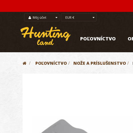
Môj účet
EUR €
POĽOVNÍCTVO
O
>
POĽOVNÍCTVO
>
NOŽE A PRÍSLUŠENSTVO
>