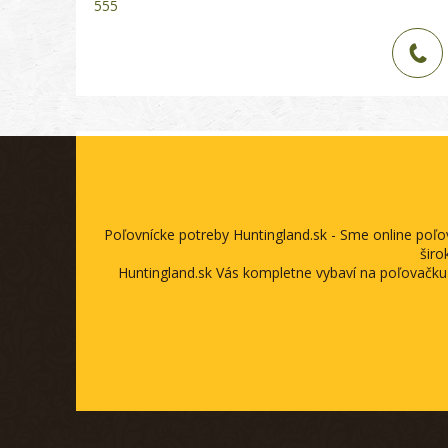
555
Poľovnícke potreby Huntingland.sk - Sme online poľ
širo
Huntingland.sk Vás kompletne vybaví na poľovačku