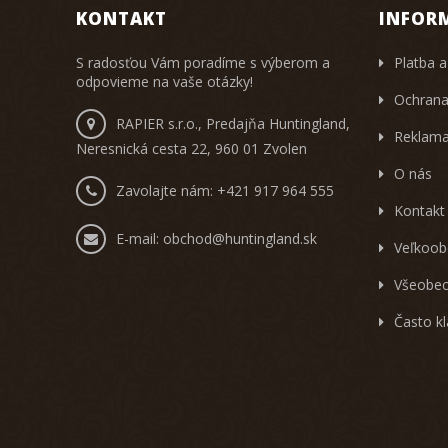
KONTAKT
INFOR
S radosťou Vám poradíme s výberom a
Platba a
odpovieme na vaše otázky!
Ochrana
RAPIER s.r.o., Predajňa Huntingland,
Reklama
Neresnická cesta 22, 960 01 Zvolen
O nás
Zavolajte nám:
+421 917 964 555
Kontakt
E-mail:
obchod@huntingland.sk
Veľkoob
Všeobec
Často k