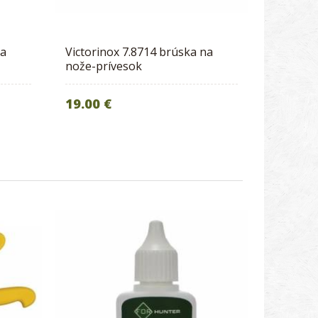
na
Victorinox 7.8714 brúska na
nože-prívesok
19.00 €