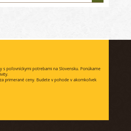
ody s poľovníckymi potrebami na Slovensku. Ponúkame
vity.
a za primerané ceny. Budete v pohode v akomkoľvek