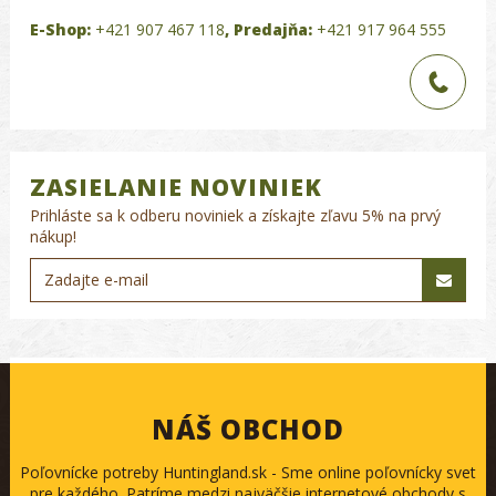
E-Shop:
+421 907 467 118
,
Predajňa:
+421 917 964 555
ZASIELANIE NOVINIEK
Prihláste sa k odberu noviniek a získajte zľavu 5% na prvý
nákup!
NÁŠ OBCHOD
Poľovnícke potreby Huntingland.sk - Sme online poľovnícky svet
pre každého. Patríme medzi najväčšie internetové obchody s