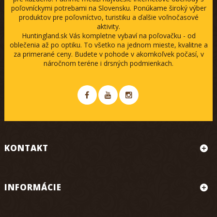
poľovníckymi potrebami na Slovensku. Ponúkame široký výber
produktov pre poľovníctvo, turistiku a ďalšie voľnočasové
aktivity.
Huntingland.sk Vás kompletne vybaví na poľovačku - od
oblečenia až po optiku. To všetko na jednom mieste, kvalitne a
za primerané ceny. Budete v pohode v akomkoľvek počasí, v
náročnom teréne i drsných podmienkach.
KONTAKT
INFORMÁCIE