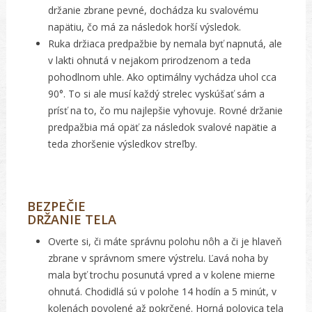
držanie zbrane pevné, dochádza ku svalovému
napätiu, čo má za následok horší výsledok.
Ruka držiaca predpažbie by nemala byť napnutá, ale
v lakti ohnutá v nejakom prirodzenom a teda
pohodlnom uhle. Ako optimálny vychádza uhol cca
90°. To si ale musí každý strelec vyskúšať sám a
prísť na to, čo mu najlepšie vyhovuje. Rovné držanie
predpažbia má opäť za následok svalové napätie a
teda zhoršenie výsledkov streľby.
BEZPEČIE
DRŽANIE TELA
Overte si, či máte správnu polohu nôh a či je hlaveň
zbrane v správnom smere výstrelu. Ľavá noha by
mala byť trochu posunutá vpred a v kolene mierne
ohnutá. Chodidlá sú v polohe 14 hodín a 5 minút, v
kolenách povolené až pokrčené. Horná polovica tela