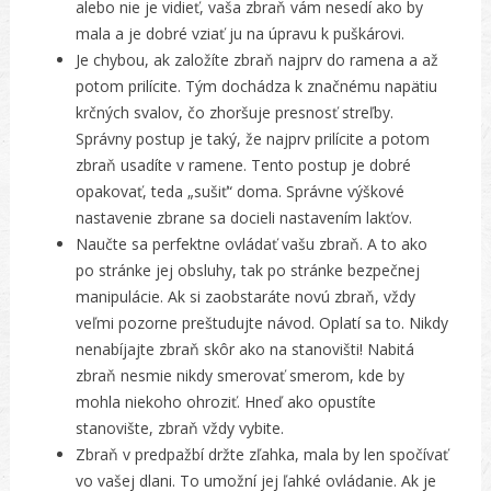
alebo nie je vidieť, vaša zbraň vám nesedí ako by
mala a je dobré vziať ju na úpravu k puškárovi.
Je chybou, ak založíte zbraň najprv do ramena a až
potom prilícite. Tým dochádza k značnému napätiu
krčných svalov, čo zhoršuje presnosť streľby.
Správny postup je taký, že najprv prilícite a potom
zbraň usadíte v ramene. Tento postup je dobré
opakovať, teda „sušiť“ doma. Správne výškové
nastavenie zbrane sa docieli nastavením lakťov.
Naučte sa perfektne ovládať vašu zbraň. A to ako
po stránke jej obsluhy, tak po stránke bezpečnej
manipulácie. Ak si zaobstaráte novú zbraň, vždy
veľmi pozorne preštudujte návod. Oplatí sa to. Nikdy
nenabíjajte zbraň skôr ako na stanovišti! Nabitá
zbraň nesmie nikdy smerovať smerom, kde by
mohla niekoho ohroziť. Hneď ako opustíte
stanovište, zbraň vždy vybite.
Zbraň v predpažbí držte zľahka, mala by len spočívať
vo vašej dlani. To umožní jej ľahké ovládanie. Ak je