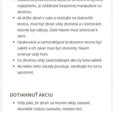
najlepšieho, je zvládnutie bezpečnej manipulácie so
zbraňou.
Ak držíte zbraň v ruke a nestojíte na stanovišti
strelca, musí byť zbraň vždy zlomená a v komorách
nesmie byť náboja. Ústie hlavne musí smerovať k
zemi.
Opakovacie a samonabíjacie brokovnice nesmú byť
nabité a ich záver musí byť otvorený, hlaveň
smeruje vždy hore.
So zbraňou vždy zaobchádzajte ako by bola nabitá!
Ak niekto tieto zásady porušuje, neváhajte ho na to
upozorniť.
DOTIAHNUŤ AKCIU
Vždy platí, že zbraň sa nesmie nikdy zastaviť.
Akonáhle rotáciu zastavíte, miniete terč.