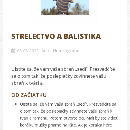
STRELECTVO A BALISTIKA
08-03-2022
Autor
HuntingLand
Uistite sa, že vám vaša zbraň „sedí“. Presvedčíte
sa o tom tak, že poslepiačky zdvihnete vašu
zbraň k tvári a...
OD ZAČIATKU
Uistite sa, že vám vaša zbraň „sedí“. Presvedčíte sa
o tom tak, že poslepiačky zdvihnete vašu zbraň k
tvári a ramenu. Potom otvorte oči. Mali by ste vidieť
korálku mušky priamo na lište. Ak je korálka hore