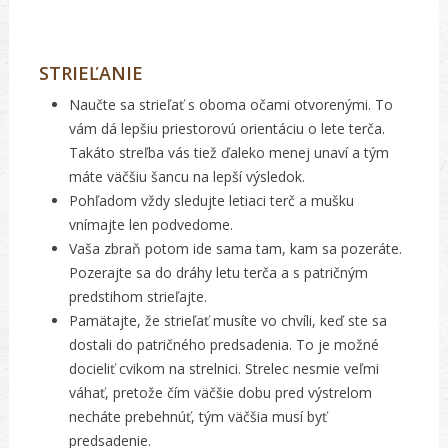
STRIEĽANIE
Naučte sa strieľať s oboma očami otvorenými. To
vám dá lepšiu priestorovú orientáciu o lete terča.
Takáto streľba vás tiež ďaleko menej unaví a tým
máte väčšiu šancu na lepší výsledok.
Pohľadom vždy sledujte letiaci terč a mušku
vnímajte len podvedome.
Vaša zbraň potom ide sama tam, kam sa pozeráte.
Pozerajte sa do dráhy letu terča a s patričným
predstihom strieľajte.
Pamätajte, že strieľať musíte vo chvíli, keď ste sa
dostali do patričného predsadenia. To je možné
docieliť cvikom na strelnici. Strelec nesmie veľmi
váhať, pretože čím väčšie dobu pred výstrelom
necháte prebehnúť, tým väčšia musí byť
predsadenie.