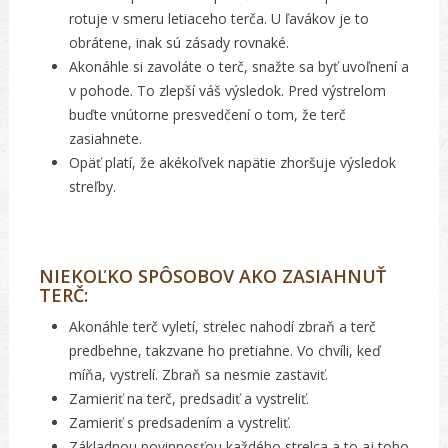
rotuje v smeru letiaceho terča. U ľavákov je to
obrátene, inak sú zásady rovnaké.
Akonáhle si zavoláte o terč, snažte sa byť uvoľnení a
v pohode. To zlepší váš výsledok. Pred výstrelom
buďte vnútorne presvedčení o tom, že terč
zasiahnete.
Opäť platí, že akékoľvek napätie zhoršuje výsledok
streľby.
NIEKOĽKO SPÔSOBOV AKO ZASIAHNUŤ
TERČ:
Akonáhle terč vyletí, strelec nahodí zbraň a terč
predbehne, takzvane ho pretiahne. Vo chvíli, keď
míňa, vystrelí. Zbraň sa nesmie zastaviť.
Zamieriť na terč, predsadiť a vystreliť.
Zamieriť s predsadením a vystreliť.
Základnou povinnosťou každého strelca a to aj toho