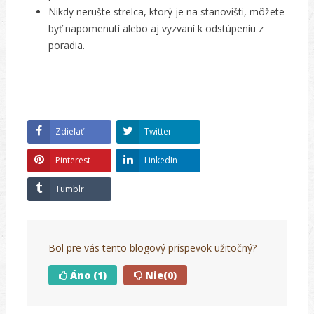
Nikdy nerušte strelca, ktorý je na stanovišti, môžete
byť napomenutí alebo aj vyzvaní k odstúpeniu z
poradia.
Zdieľať
Twitter
Pinterest
LinkedIn
Tumblr
Bol pre vás tento blogový príspevok užitočný?
Áno
(1)
Nie
(0)