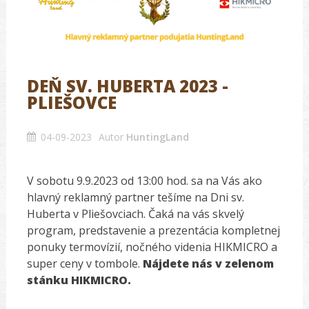
DEŇ SV. HUBERTA 2023 -
PLIEŠOVCE
04-09-2023
Autor
HuntingLand
V sobotu 9.9.2023 od 13:00 hod. sa na Vás ako
hlavný reklamný partner tešíme na Dni sv.
Huberta v Pliešovciach. Čaká na vás skvelý
program, predstavenie a prezentácia kompletnej
ponuky termovízií, nočného videnia HIKMICRO a
super ceny v tombole.
Nájdete nás v zelenom
stánku HIKMICRO.