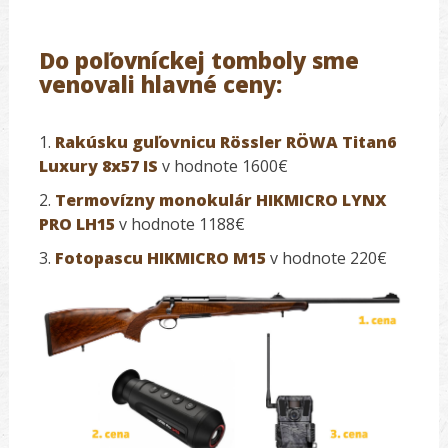
Do poľovníckej tomboly sme
venovali hlavné ceny:
1.
Rakúsku guľovnicu Rössler RÖWA Titan6
Luxury 8x57 IS
v hodnote 1600€
2.
Termovízny monokulár HIKMICRO LYNX
PRO LH15
v hodnote 1188€
3.
Fotopascu HIKMICRO M15
v hodnote 220€