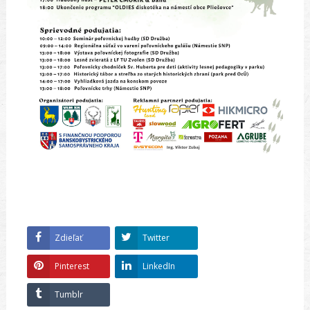
Zdieľať
Twitter
Pinterest
LinkedIn
Tumblr