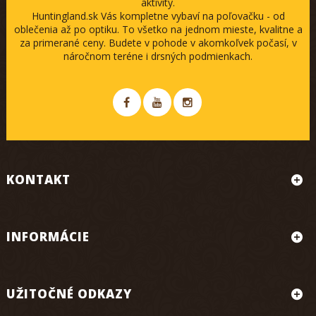
aktivity.
Huntingland.sk Vás kompletne vybaví na poľovačku - od
oblečenia až po optiku. To všetko na jednom mieste, kvalitne a
za primerané ceny. Budete v pohode v akomkoľvek počasí, v
náročnom teréne i drsných podmienkach.
KONTAKT
INFORMÁCIE
UŽITOČNÉ ODKAZY