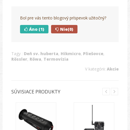
Bol pre vás tento blogový príspevok užitočný?
Áno
(1)
Nie
(0)
Tagy :
Deň sv. huberta
,
Hikmicro
,
Pliešovce
,
Rössler
,
Röwa
,
Termovízia
V kategórii:
Akcie
SÚVISIACE PRODUKTY