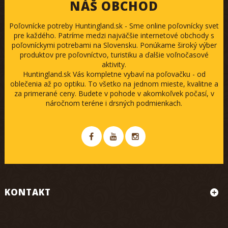
NÁŠ OBCHOD
Poľovnícke potreby Huntingland.sk - Sme online poľovnícky svet
pre každého. Patríme medzi najväčšie internetové obchody s
poľovníckymi potrebami na Slovensku. Ponúkame široký výber
produktov pre poľovníctvo, turistiku a ďalšie voľnočasové
aktivity.
Huntingland.sk Vás kompletne vybaví na poľovačku - od
oblečenia až po optiku. To všetko na jednom mieste, kvalitne a
za primerané ceny. Budete v pohode v akomkoľvek počasí, v
náročnom teréne i drsných podmienkach.
KONTAKT