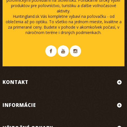
poľovníckymi potrebami na Slovensku. Ponúkame široký výber
produktov pre poľovníctvo, turistiku a ďalšie voľnočasové
aktivity.
Huntingland.sk Vás kompletne vybaví na poľovačku - od
oblečenia až po optiku. To všetko na jednom mieste, kvalitne a
za primerané ceny. Budete v pohode v akomkoľvek počasí, v
náročnom teréne i drsných podmienkach.
KONTAKT
INFORMÁCIE