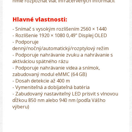
hmle rozpoznať viac infračervených informácií.
Hlavné vlastnosti:
- Snímač s vysokým rozlíšením 2560 × 1440
- Rozlíšenie 1920 × 1080 0,49" Displej OLED
- Podporuje
denný/nočný/automatický/rozptylový režim
- Podporuje nahrávanie zvuku a nahrávanie s
aktiváciou spätného rázu
- Podporuje nahrávanie videa a snímok,
zabudovaný modul eMMC (64 GB)
- Dosah detekcie až 400 m
- Vymeniteľná a dobíjateľná batéria
- Zabudovaný nastaviteľný LED prísvit s vlnovou
dĺžkou 850 nm alebo 940 nm (podľa Vášho
výberu)