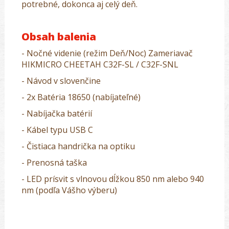
potrebné, dokonca aj celý deň.
Obsah balenia
- Nočné videnie (režim Deň/Noc) Zameriavač
HIKMICRO CHEETAH C32F-SL / C32F-SNL
- Návod v slovenčine
- 2x Batéria 18650 (nabíjateľné)
- Nabíjačka batérií
- Kábel typu USB C
- Čistiaca handrička na optiku
- Prenosná taška
- LED prísvit s vlnovou dĺžkou 850 nm alebo 940
nm (podľa Vášho výberu)