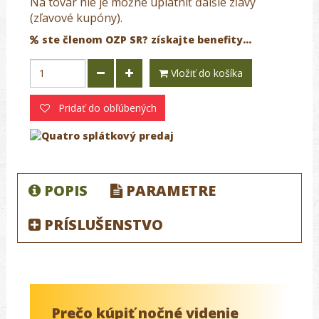
Na tovar nie je možné uplatniť ďalšie zľavy
(zľavové kupóny).
ste členom OZP SR? získajte benefity...
Vložiť do košíka
Pridať do obľúbených
POPIS
PARAMETRE
PRÍSLUŠENSTVO
Prečo kúpiť nočné videnie