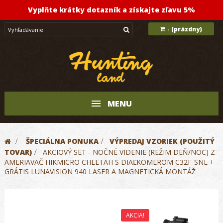
Vyplňte krátky dotazník a získajte zľavu 5%
(prázdny)
-
MENU
>
ŠPECIÁLNA PONUKA
>
VÝPREDAJ VZORIEK (POUŽITÝ
TOVAR)
>
AKCIOVÝ SET - NOČNÉ VIDENIE (REŽIM DEŇ/NOC) Z
AMERIAVAČ HIKMICRO CHEETAH S DIAĽKOMEROM C32F-SNL +
GRÁTIS LUNAVISION 940 LASER A MAGNETICKÁ MONTÁŽ
AKCIA!