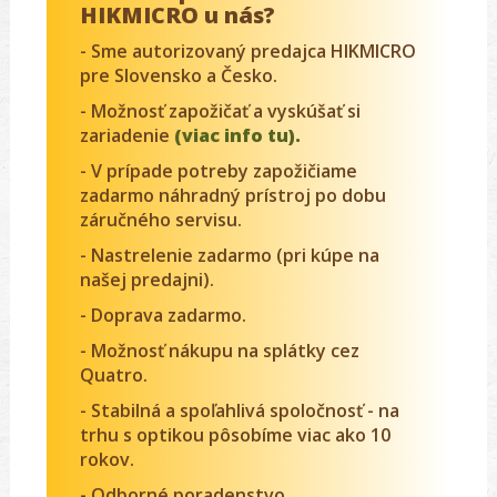
HIKMICRO u nás?
- Sme autorizovaný predajca HIKMICRO
pre Slovensko a Česko.
- Možnosť zapožičať a vyskúšať si
zariadenie
(viac info tu).
- V prípade potreby zapožičiame
zadarmo náhradný prístroj po dobu
záručného servisu.
- Nastrelenie zadarmo (pri kúpe na
našej predajni).
- Doprava zadarmo.
- Možnosť nákupu na splátky cez
Quatro.
- Stabilná a spoľahlivá spoločnosť - na
trhu s optikou pôsobíme viac ako 10
rokov.
- Odborné poradenstvo.