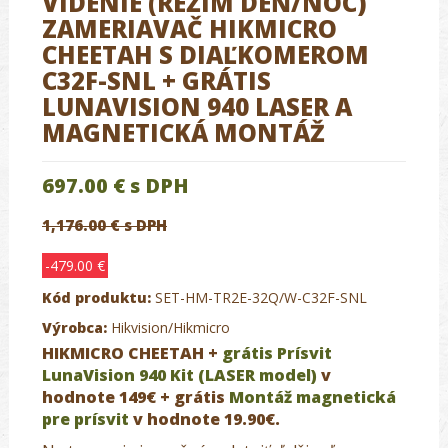
VIDENIE (REŽIM DEŇ/NOC)
ZAMERIAVAČ HIKMICRO
CHEETAH S DIAĽKOMEROM
C32F-SNL + GRÁTIS
LUNAVISION 940 LASER A
MAGNETICKÁ MONTÁŽ
697.00 €
s DPH
1,176.00 € s DPH
-479.00 €
Kód produktu:
SET-HM-TR2E-32Q/W-C32F-SNL
Výrobca:
Hikvision/Hikmicro
HIKMICRO CHEETAH +
grátis Prísvit
LunaVision 940 Kit (LASER model)
v
hodnote 149€ + grátis
Montáž magnetická
pre prísvit
v hodnote 19.90€.