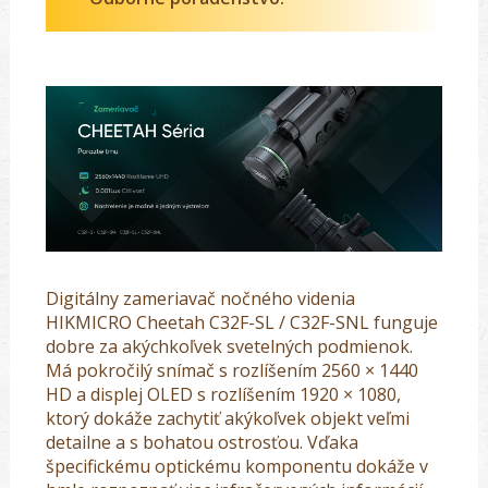
Digitálny zameriavač nočného videnia
HIKMICRO Cheetah C32F-SL / C32F-SNL funguje
dobre za akýchkoľvek svetelných podmienok.
Má pokročilý snímač s rozlíšením 2560 × 1440
HD a displej OLED s rozlíšením 1920 × 1080,
ktorý dokáže zachytiť akýkoľvek objekt veľmi
detailne a s bohatou ostrosťou. Vďaka
špecifickému optickému komponentu dokáže v