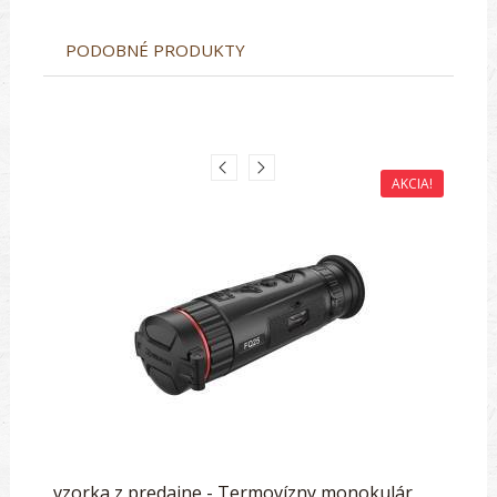
PODOBNÉ PRODUKTY
AKCIA!
vzorka z predajne - Termovízny monokulár