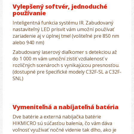
Vylepšený softvér, jednoduché
používanie
Inteligentná funkcia systému IR. Zabudovaný
nastaviteľný LED prísvit vám umožní používať
zariadenie aj v úplnej tme! (voliteľné pre 850 nm
alebo 940 nm)
Zabudovaný laserový diaľkomer s detekciou až
do 1 000 m vám umožní zistiť vzdialenosť v
rozličných scenároch s vynikajúcou presnosťou.
(dostupné pre špecifické modely C32F-SL a C32F-
SNL)
Vymeniteľná a nabíjateľná batéria
Dve batérie a externá nabíjačka batérie
HIKMICRO sú súčasťou balenia, čo vám dáva
voľnosť využívať nočné videnie tak dlho, ako je