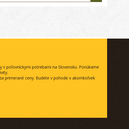
ody s poľovníckymi potrebami na Slovensku. Ponúkame
vity.
a za primerané ceny. Budete v pohode v akomkoľvek