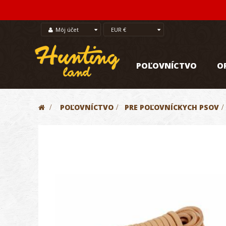
Môj účet
EUR €
POĽOVNÍCTVO
O
>
POĽOVNÍCTVO
>
PRE POĽOVNÍCKYCH PSOV