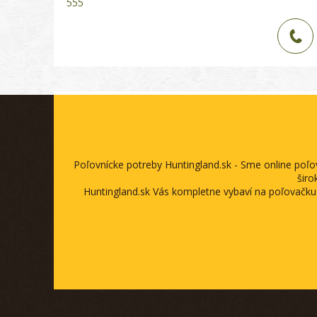
555
Poľovnícke potreby Huntingland.sk - Sme online poľ
širo
Huntingland.sk Vás kompletne vybaví na poľovačku