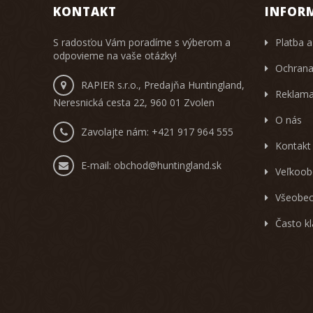
KONTAKT
INFOR
S radosťou Vám poradíme s výberom a
Platba a
odpovieme na vaše otázky!
Ochrana
RAPIER s.r.o., Predajňa Huntingland,
Reklama
Neresnická cesta 22, 960 01 Zvolen
O nás
Zavolajte nám:
+421 917 964 555
Kontakt
E-mail:
obchod@huntingland.sk
Veľkoob
Všeobec
Často k