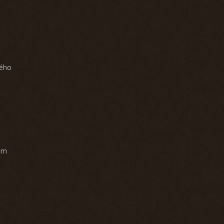
ného
am