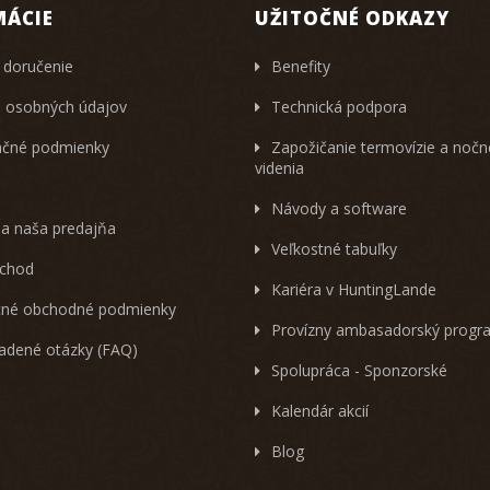
MÁCIE
UŽITOČNÉ ODKAZY
 doručenie
Benefity
 osobných údajov
Technická podpora
čné podmienky
Zapožičanie termovízie a noč
videnia
Návody a software
 a naša predajňa
Veľkostné tabuľky
chod
Kariéra v HuntingLande
né obchodné podmienky
Provízny ambasadorský progr
ladené otázky (FAQ)
Spolupráca - Sponzorské
Kalendár akcií
Blog