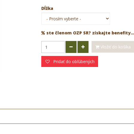
Dĺžka
ste členom OZP SR? získajte benefity..
Vložiť do košíka
Pridať do obľúbených