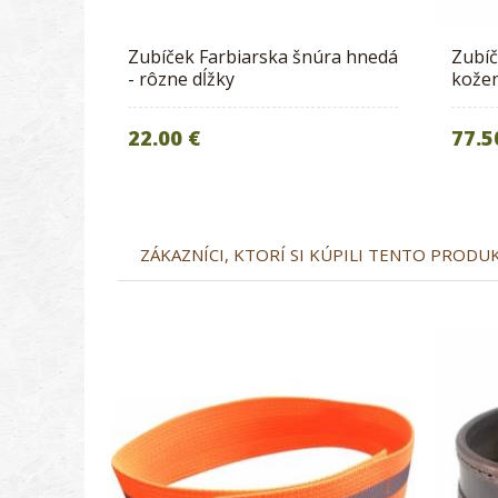
Zubíček Farbiarska šnúra hnedá
Zubíč
- rôzne dĺžky
kože
22.00 €
77.5
ZÁKAZNÍCI, KTORÍ SI KÚPILI TENTO PRODUKT