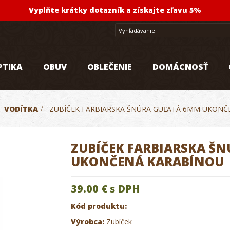
Vyplňte krátky dotazník a získajte zľavu 5%
PTIKA
OBUV
OBLEČENIE
DOMÁCNOSŤ
>
VODÍTKA
>
ZUBÍČEK FARBIARSKA ŠNÚRA GUĽATÁ 6MM UKONČ
ZUBÍČEK FARBIARSKA Š
UKONČENÁ KARABÍNOU
39.00 €
s DPH
Kód produktu:
Výrobca:
Zubíček