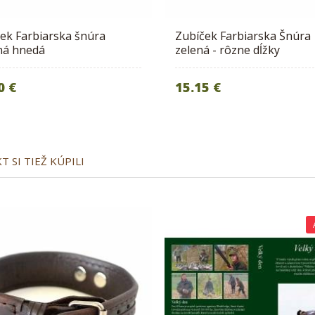
ek Farbiarska šnúra
Zubíček Farbiarska Šnúra
ná hnedá
zelená - rôzne dĺžky
0 €
15.15 €
 SI TIEŽ KÚPILI