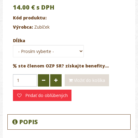
14.00 €
s DPH
Kód produktu:
Výrobca:
Zubíček
Dĺžka
ste členom OZP SR? získajte benefity...
Vložiť do košíka
Pridať do obľúbených
POPIS