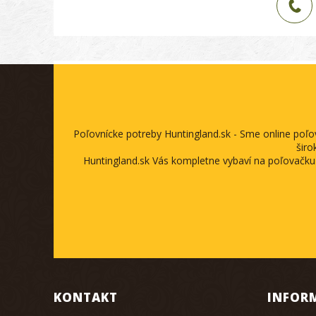
Poľovnícke potreby Huntingland.sk - Sme online poľ
širo
Huntingland.sk Vás kompletne vybaví na poľovačku
KONTAKT
INFOR