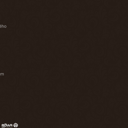
ného
am