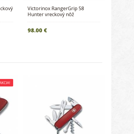
eckový
Victorinox RangerGrip 58
Hunter vreckový nôž
98.00 €
AKCIA!