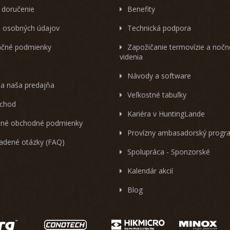
 doručenie
Benefity
 osobných údajov
Technická podpora
čné podmienky
Zapožičanie termovízie a noč
videnia
Návody a software
 a naša predajňa
Veľkostné tabuľky
chod
Kariéra v HuntingLande
né obchodné podmienky
Provízny ambasadorský progr
ladené otázky (FAQ)
Spolupráca - Sponzorské
Kalendár akcií
Blog