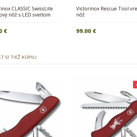
rinox CLASSIC SwissLite
Victorinox Rescue Tool vr
ový nôž s LED svetlom
nôž
0 €
99.00 €
 SI TIEŽ KÚPILI