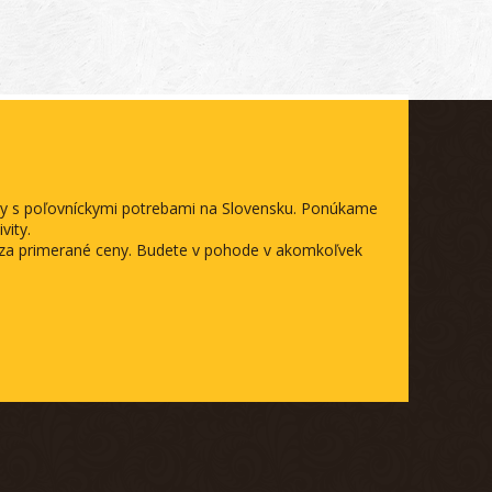
ody s poľovníckymi potrebami na Slovensku. Ponúkame
vity.
a za primerané ceny. Budete v pohode v akomkoľvek