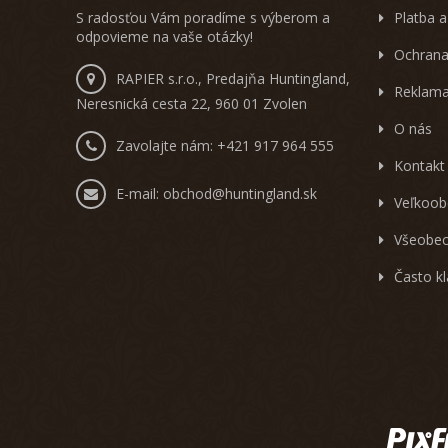
S radosťou Vám poradíme s výberom a
Platba a
odpovieme na vaše otázky!
Ochrana
RAPIER s.r.o., Predajňa Huntingland,
Reklama
Neresnická cesta 22, 960 01 Zvolen
O nás
Zavolajte nám:
+421 917 964 555
Kontakt
E-mail:
obchod@huntingland.sk
Veľkoob
Všeobec
Často k