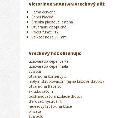
Victorinox SPARTAN vreckový nôž
Farba červená
Čepeľ hladká
Črienka plastová leštená
Otváranie obojručné
Počet funkcií 12
Veľkosť noža 91 mm
Vreckový nôž obsahuje:
uzatváracia čepeľ veľká
uzatváracia čepeľ malá
vývrtka
otvárak na konzervy s
malým skrutkovačom (aj na krížové skrutky)
otvárak na fľaše so
skrutkovačom
odstraňovačom izolácie drôtov
dierovač, výstružník
nerezový krúžok na kľúče
pinzeta
špáradlo