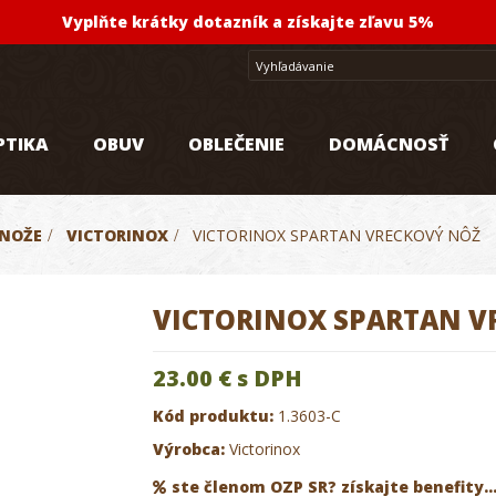
Vyplňte krátky dotazník a získajte zľavu 5%
PTIKA
OBUV
OBLEČENIE
DOMÁCNOSŤ
NOŽE
>
VICTORINOX
>
VICTORINOX SPARTAN VRECKOVÝ NÔŽ
VICTORINOX SPARTAN V
23.00 €
s DPH
Kód produktu:
1.3603-C
Výrobca:
Victorinox
ste členom OZP SR? získajte benefity..