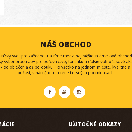
NÁŠ OBCHOD
ovnícky svet pre každého. Patríme medzi najväčšie internetové obch
ký výber produktov pre poľovníctvo, turistiku a ďalšie voľnočasové akti
 - od oblečenia až po optiku. To všetko na jednom mieste, kvalitne 
počasí, v náročnom teréne i drsných podmienkach.
MÁCIE
UŽITOČNÉ ODKAZY