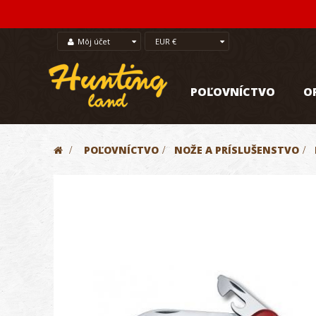
Môj účet
EUR €
POĽOVNÍCTVO
O
>
POĽOVNÍCTVO
>
NOŽE A PRÍSLUŠENSTVO
>