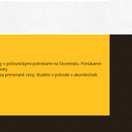
ody s poľovníckymi potrebami na Slovensku. Ponúkame
vity.
a za primerané ceny. Budete v pohode v akomkoľvek