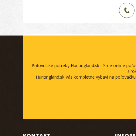
Poľovnícke potreby Huntingland.sk - Sme online poľ
širo
Huntingland.sk Vás kompletne vybaví na poľovačku
KONTAKT
INFOR