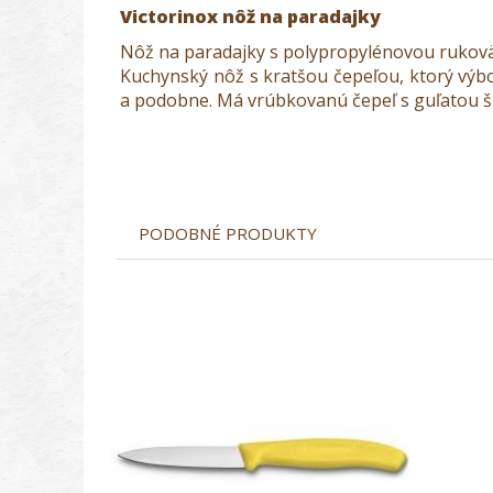
Victorinox nôž na paradajky
Nôž na paradajky s polypropylénovou rukovä
Kuchynský nôž s kratšou čepeľou, ktorý výbo
a podobne. Má vrúbkovanú čepeľ s guľatou š
PODOBNÉ PRODUKTY