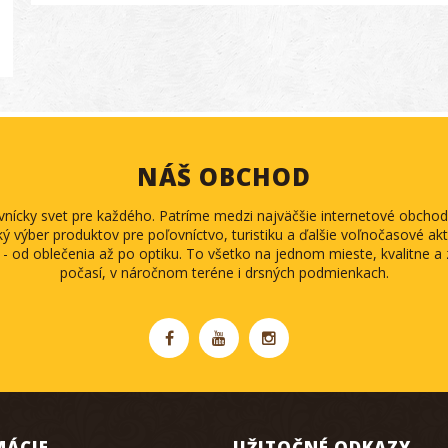
NÁŠ OBCHOD
ovnícky svet pre každého. Patríme medzi najväčšie internetové obch
ký výber produktov pre poľovníctvo, turistiku a ďalšie voľnočasové akti
 - od oblečenia až po optiku. To všetko na jednom mieste, kvalitne 
počasí, v náročnom teréne i drsných podmienkach.
MÁCIE
UŽITOČNÉ ODKAZY