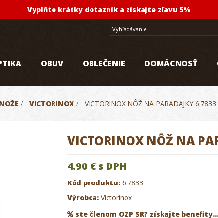
Vyplňte krátky dotazník a získajte zľavu 5%
PTIKA
OBUV
OBLEČENIE
DOMÁCNOSŤ
NOŽE
>
VICTORINOX
>
VICTORINOX NÔŽ NA PARADAJKY 6.7833
VICTORINOX NÔŽ NA PAR
4.90 €
s DPH
Kód produktu:
6.7833
Výrobca:
Victorinox
ste členom OZP SR? získajte benefity..