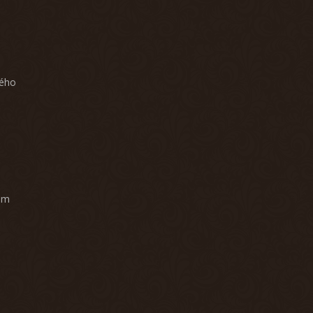
ného
am