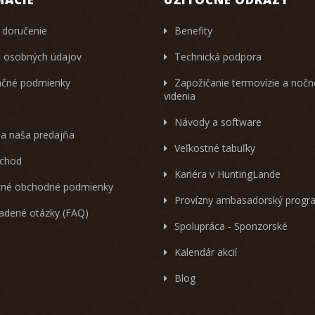
 doručenie
Benefity
 osobných údajov
Technická podpora
čné podmienky
Zapožičanie termovízie a noč
videnia
Návody a software
 a naša predajňa
Veľkostné tabuľky
chod
Kariéra v HuntingLande
né obchodné podmienky
Provízny ambasadorský progr
ladené otázky (FAQ)
Spolupráca - Sponzorské
Kalendár akcií
Blog