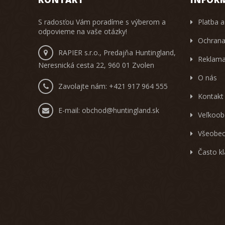
S radosťou Vám poradíme s výberom a
Platba a
odpovieme na vaše otázky!
Ochrana
RAPIER s.r.o., Predajňa Huntingland,
Reklama
Neresnická cesta 22, 960 01 Zvolen
O nás
Zavolajte nám:
+421 917 964 555
Kontakt
E-mail:
obchod@huntingland.sk
Veľkoob
Všeobec
Často k