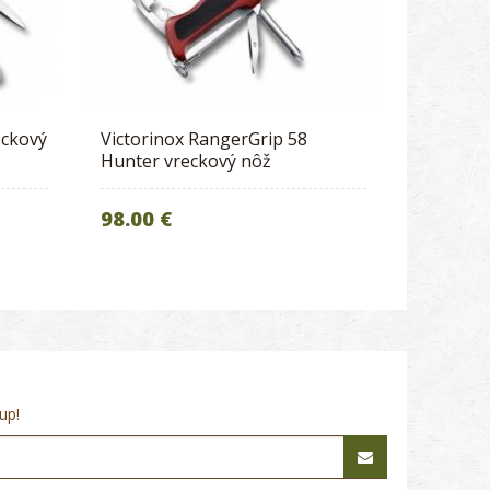
eckový
Victorinox RangerGrip 58
Hunter vreckový nôž
98.00 €
up!