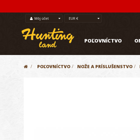
Môj účet
EUR €
POĽOVNÍCTVO
O
>
POĽOVNÍCTVO
>
NOŽE A PRÍSLUŠENSTVO
>