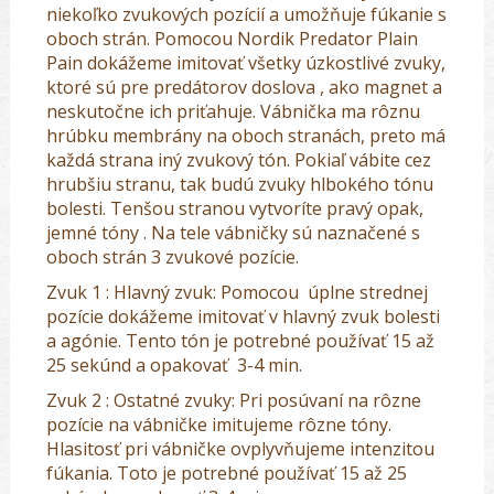
niekoľko zvukových pozícií a umožňuje fúkanie s
oboch strán. Pomocou Nordik Predator Plain
Pain dokážeme imitovať všetky úzkostlivé zvuky,
ktoré sú pre predátorov doslova , ako magnet a
neskutočne ich priťahuje. Vábnička ma rôznu
hrúbku membrány na oboch stranách, preto má
každá strana iný zvukový tón. Pokiaľ vábite cez
hrubšiu stranu, tak budú zvuky hlbokého tónu
bolesti. Tenšou stranou vytvoríte pravý opak,
jemné tóny . Na tele vábničky sú naznačené s
oboch strán 3 zvukové pozície.
Zvuk 1 : Hlavný zvuk:
Pomocou úplne strednej
pozície dokážeme imitovať v hlavný zvuk bolesti
a agónie. Tento tón je potrebné používať 15 až
25 sekúnd a opakovať 3-4 min.
Zvuk 2 : Ostatné zvuky:
Pri posúvaní na rôzne
pozície na vábničke imitujeme rôzne tóny.
Hlasitosť pri vábničke ovplyvňujeme intenzitou
fúkania. Toto je potrebné používať 15 až 25