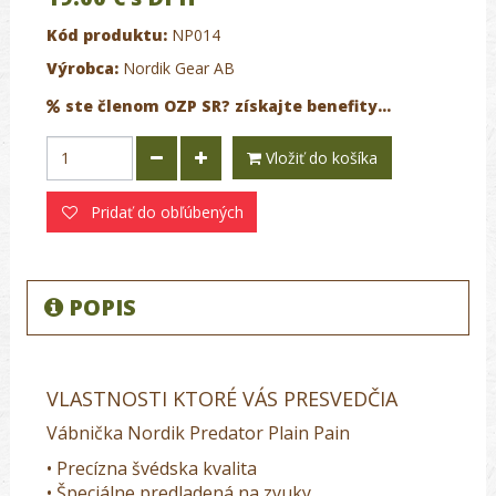
Kód produktu:
NP014
Výrobca:
Nordik Gear AB
ste členom OZP SR? získajte benefity...
Vložiť do košíka
Pridať do obľúbených
POPIS
VLASTNOSTI KTORÉ VÁS PRESVEDČIA
Vábnička Nordik Predator Plain Pain
• Precízna švédska kvalita
• Špeciálne predladená na zvuky