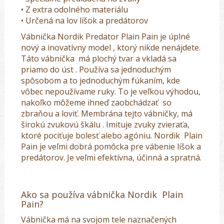
• Z extra odolného materiálu
• Určená na lov líšok a predátorov
Vábnička Nordik Predator Plain Pain je úplné
nový a inovatívny model , ktorý nikde nenájdete.
Táto vábnička má plochý tvar a vkladá sa
priamo do úst . Používa sa jednoduchým
spôsobom a to jednoduchým fúkaním, kde
vôbec nepoužívame ruky. To je veľkou výhodou,
nakoľko môžeme ihneď zaobchádzať so
zbraňou a loviť. Membrána tejto vábničky, má
širokú zvukovú škálu . Imituje zvuky zvieraťa,
ktoré pociťuje bolesť alebo agóniu. Nordik Plain
Pain je veľmi dobrá pomôcka pre vábenie líšok a
predátorov. Je veľmi efektívna, účinná a spratná.
Ako sa používa vábnička Nordik Plain
Pain?
Vábnička má na svojom tele naznačených