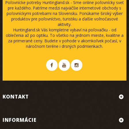
Poľovnícke potreby Huntingland.sk - Sme online poľovnícky svet
pre každého. Patríme medzi najväčšie internetové obchody s
poľovníckymi potrebami na Slovensku. Ponúkame široký výber
produktov pre poľovníctvo, turistiku a ďalšie voľnočasové
aktivity.
Huntingland.sk Vás kompletne vybaví na poľovačku - od
oblečenia až po optiku. To všetko na jednom mieste, kvalitne a
za primerané ceny. Budete v pohode v akomkoľvek počasí, v
náročnom teréne i drsných podmienkach.
KONTAKT
INFORMÁCIE