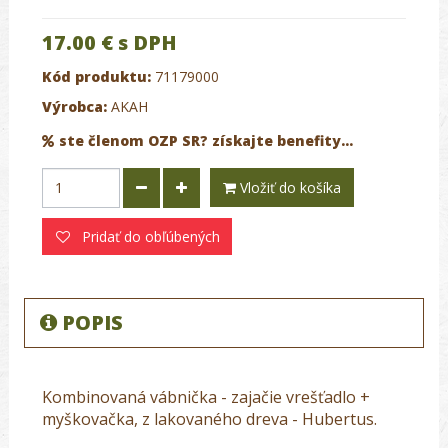
17.00 €
s DPH
Kód produktu:
71179000
Výrobca:
AKAH
ste členom OZP SR? získajte benefity...
Vložiť do košíka
Pridať do obľúbených
POPIS
Kombinovaná vábnička - zajačie vrešťadlo +
myškovačka, z lakovaného dreva - Hubertus.