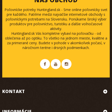
Poľovnícke potreby Huntingland.sk - Sme online poľovnícky svet
pre každého. Patríme medzi najväčšie internetové obchody s
poľovníckymi potrebami na Slovensku. Ponúkame široký výber
produktov pre poľovníctvo, turistiku a ďalšie voľnočasové
aktivity.
Huntingland.sk Vás kompletne vybaví na poľovačku - od
oblečenia až po optiku. To všetko na jednom mieste, kvalitne a
za primerané ceny. Budete v pohode v akomkoľvek počasí, v
náročnom teréne i drsných podmienkach.
KONTAKT
INFORMÁCIE