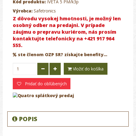
Kód produktu:
IVETA 5 PM/k3p
Výrobca:
Safetronics
Z dôvodu vysokej hmotnosti, je možný len
osobný odber na predajni. V prípade
záujmu o prepravu kuriérom, nás prosím
kontaktujte telefonicky na +421 917 964
555.
ste členom OZP SR? získajte benefity...
Vložiť do košíka
Pridať do obľúbených
POPIS