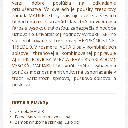
verzii dobre poslúžia na odkladanie
príslušenstva. Vo dverách je použitý trezorový
zámok MAUER, ktorý zaisťuje dvere v šiestich
bodoch na troch stranách. Kvalitné prevedenie a
farba s vysokou stálosťou, zabezpečia dlhodobé
uchovanie užívateľskej hodnoty výrobku. Skrine
sú certifikované v trezorovej BEZPEČNOSTNEJ
TRIEDE 0. V rozmere IVETA 5 sa v kombináciách
spisovej, zbraňovej aj kombinovanej pripravuje
AJ ELEKTRONICKÁ VERZIA (PRVÉ KS SKLADOM).
VYSOKÁ VARIABILITA vnútorného vybavenia
ponúka možnosť meniť vnútorné usporiadanie v
troch variantoch spisová, puškovo-spisová a
pušková.
IVETA 5 PM/k3p
Zámok: MAUER
Farba: Antracit a tmavozelená
Zámok (vnútorná skrinka): Eurolock