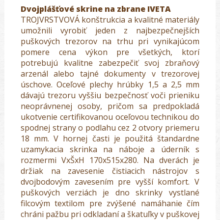
Dvojplášťové skrine na zbrane IVETA
TROJVRSTVOVÁ konštrukcia a kvalitné materiály
umožnili vyrobiť jeden z najbezpečnejších
puškových trezorov na trhu pri vynikajúcom
pomere cena výkon pre všetkých, ktorí
potrebujú kvalitne zabezpečiť svoj zbraňový
arzenál alebo tajné dokumenty v trezorovej
úschove. Oceľové plechy hrúbky 1,5 a 2,5 mm
dávajú trezoru vyššiu bezpečnosť voči prieniku
neoprávnenej osoby, pričom sa predpokladá
ukotvenie certifikovanou oceľovou technikou do
spodnej strany o podlahu cez 2 otvory priemeru
18 mm. V hornej časti je použitá štandardne
uzamykacia skrinka na náboje a úderník s
rozmermi VxŠxH 170x515x280. Na dverách je
držiak na zavesenie čistiacich nástrojov s
dvojbodovým zavesením pre vyšší komfort. V
puškových verziách je dno skrinky vystlané
filcovým textilom pre zvýšené namáhanie čím
chráni pažbu pri odkladaní a škatuľky v puškovej