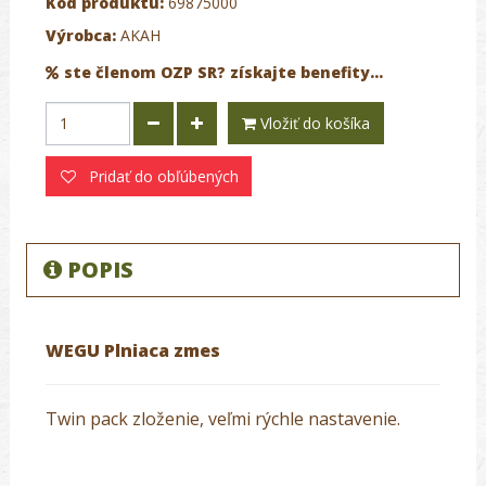
Kód produktu:
69875000
Výrobca:
AKAH
ste členom OZP SR? získajte benefity...
Vložiť do košíka
Pridať do obľúbených
POPIS
WEGU Plniaca zmes
Twin pack zloženie, veľmi rýchle nastavenie.