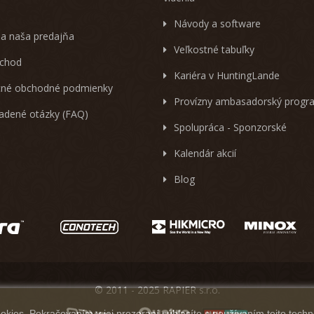
Návody a software
 a naša predajňa
Veľkostné tabuľky
chod
Kariéra v HuntingLande
né obchodné podmienky
Provízny ambasadorský progr
ladené otázky (FAQ)
Spolupráca - Sponzorské
Kalendár akcií
Blog
© 2011 - 2025 RAPIER s.r.o.
kies. Pokračovaním v jej prezeraní súhlasíte s používaním tejto techn