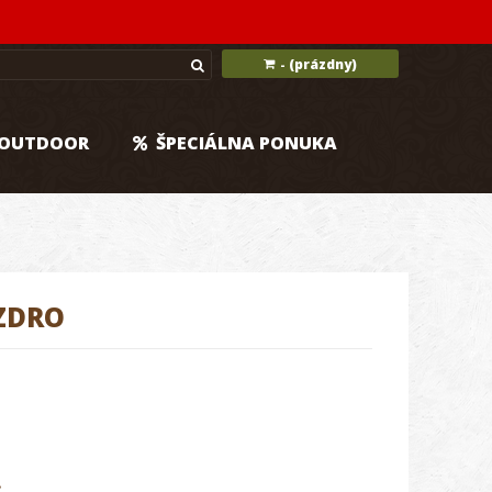
(prázdny)
-
OUTDOOR
ŠPECIÁLNA PONUKA
ÚZDRO
.