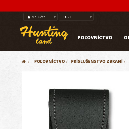
Môj účet
EUR €
POĽOVNÍCTVO
O
>
POĽOVNÍCTVO
>
PRÍSLUŠENSTVO ZBRANÍ
>