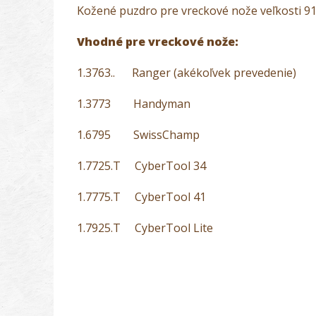
Kožené puzdro pre vreckové nože veľkosti 9
Vhodné pre vreckové nože:
1.3763.. Ranger (akékoľvek prevedenie)
1.3773 Handyman
1.6795 SwissChamp
1.7725.T CyberTool 34
1.7775.T CyberTool 41
1.7925.T CyberTool Lite