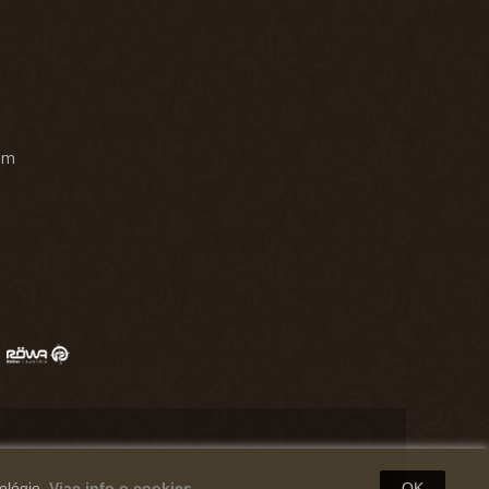
am
ológie.
Viac info o cookies.
OK