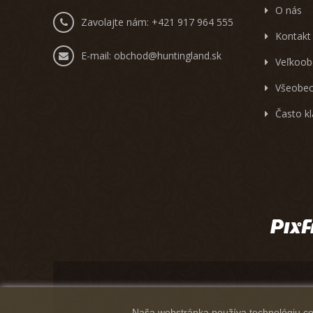
O nás
Zavolajte nám:
+421 917 964 555
Kontakt
E-mail:
obchod@huntingland.sk
Veľkoob
Všeobec
Často k
Naša webstránka používa technológiu coo