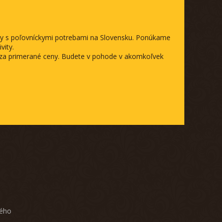
ody s poľovníckymi potrebami na Slovensku. Ponúkame
vity.
a za primerané ceny. Budete v pohode v akomkoľvek
ného