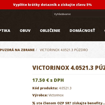
Vyplňte krátky dotazník a získajte zľavu 5%
PTIKA
OBUV
OBLEČENIE
DOMÁCNOSŤ
PUZDRÁ NA ZBRANE
>
VICTORINOX 4.0521.3 PÚZDRO
VICTORINOX 4.0521.3 P
17.50 €
s DPH
Kód produktu:
4.0521.3
Výrobca:
Victorinox
ste členom OZP SR? získajte benefity..