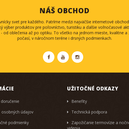
NÁŠ OBCHOD
ovnícky svet pre každého. Patríme medzi najväčšie internetové obch
ký výber produktov pre poľovníctvo, turistiku a ďalšie voľnočasové akti
 - od oblečenia až po optiku. To všetko na jednom mieste, kvalitne 
počasí, v náročnom teréne i drsných podmienkach.
MÁCIE
UŽITOČNÉ ODKAZY
 doručenie
Benefity
 osobných údajov
Technická podpora
čné podmienky
Zapožičanie termovízie a noč
videnia