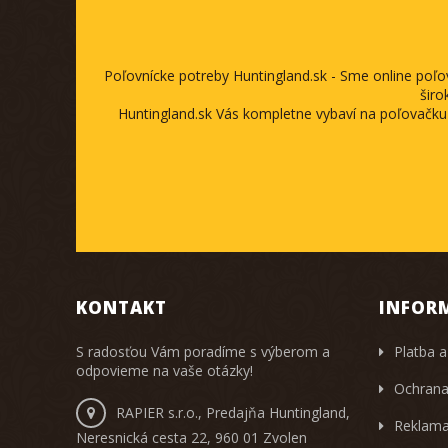
Poľovnícke potreby Huntingland.sk - Sme online poľ
širo
Huntingland.sk Vás kompletne vybaví na poľovačku
KONTAKT
INFOR
S radosťou Vám poradíme s výberom a
Platba a
odpovieme na vaše otázky!
Ochrana
RAPIER s.r.o., Predajňa Huntingland,
Reklama
Neresnická cesta 22, 960 01 Zvolen