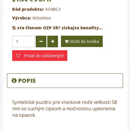
Kód produktu:
4.0480.3
Výrobca:
Victorinox
ste členom OZP SR? získajte benefity...
Vložiť do košíka
Pridať do obľúbených
POPIS
Syntetické puzdro pre vreckové nože veľkosti 58
mm so suchým zipsom a možnosťou upevnenia
na opasok.