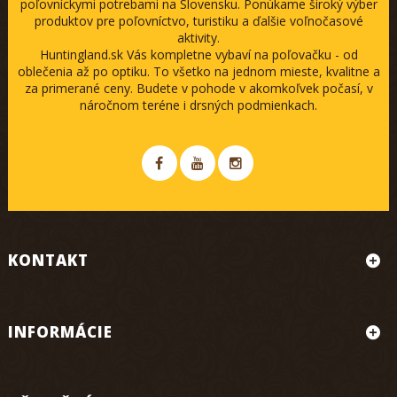
poľovníckymi potrebami na Slovensku. Ponúkame široký výber
produktov pre poľovníctvo, turistiku a ďalšie voľnočasové
aktivity.
Huntingland.sk Vás kompletne vybaví na poľovačku - od
oblečenia až po optiku. To všetko na jednom mieste, kvalitne a
za primerané ceny. Budete v pohode v akomkoľvek počasí, v
náročnom teréne i drsných podmienkach.
KONTAKT
INFORMÁCIE