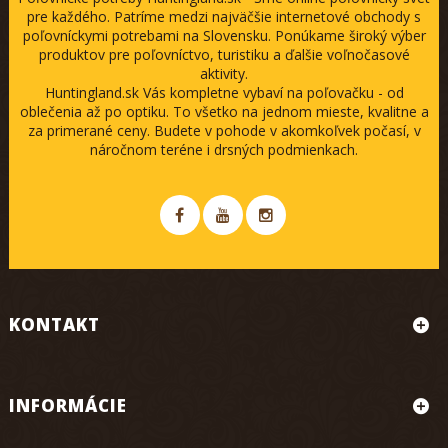
pre každého. Patríme medzi najväčšie internetové obchody s
poľovníckymi potrebami na Slovensku. Ponúkame široký výber
produktov pre poľovníctvo, turistiku a ďalšie voľnočasové
aktivity.
Huntingland.sk Vás kompletne vybaví na poľovačku - od
oblečenia až po optiku. To všetko na jednom mieste, kvalitne a
za primerané ceny. Budete v pohode v akomkoľvek počasí, v
náročnom teréne i drsných podmienkach.
KONTAKT
INFORMÁCIE