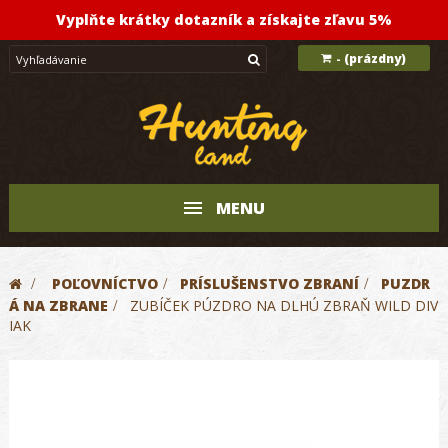
Vyplňte krátky dotazník a získajte zľavu 5%
(prázdny)
-
MENU
>
POĽOVNÍCTVO
>
PRÍSLUŠENSTVO ZBRANÍ
>
PUZDR
Á NA ZBRANE
>
ZUBÍČEK PÚZDRO NA DLHÚ ZBRAŇ WILD DIV
IAK