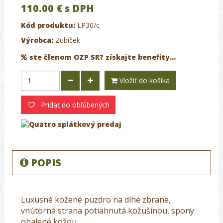
110.00 €
s DPH
Kód produktu:
LP30/c
Výrobca:
Zubíček
ste členom OZP SR? získajte benefity...
Vložiť do košíka
Pridať do obľúbených
POPIS
Luxusné kožené puzdro na dlhé zbrane,
vnútorná strana potiahnutá kožušinou, spony
obalené kožou.