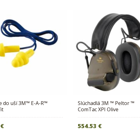
e do uší 3M™ E-A-R™
​Slúchadlá 3M ™ Peltor ™
it
ComTac XPI Olive
 €
554.53 €