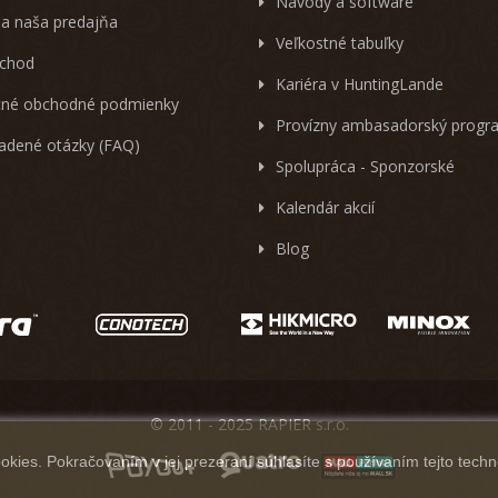
Návody a software
 a naša predajňa
Veľkostné tabuľky
chod
Kariéra v HuntingLande
né obchodné podmienky
Provízny ambasadorský progr
ladené otázky (FAQ)
Spolupráca - Sponzorské
Kalendár akcií
Blog
© 2011 - 2025 RAPIER s.r.o.
kies. Pokračovaním v jej prezeraní súhlasíte s používaním tejto techn