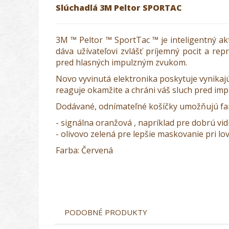
Slúchadlá 3M Peltor SPORTAC
3M ™ Peltor ™ SportTac ™ je inteligentný akt
dáva užívateľovi zvlášť príjemný pocit a re
pred hlasných impulzným zvukom.
Novo vyvinutá elektronika poskytuje vynikajú
reaguje okamžite a chráni váš sluch pred i
Dodávané, odnímateľné košíčky umožňujú fare
- signálna oranžová , napríklad pre dobrú vi
- olivovo zelená pre lepšie maskovanie pri lov
Farba: Červená
PODOBNÉ PRODUKTY