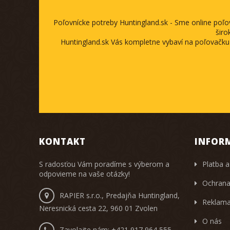
Poľovnícke potreby Huntingland.sk - Sme online poľ
širo
Huntingland.sk Vás kompletne vybaví na poľovačku
KONTAKT
INFOR
S radosťou Vám poradíme s výberom a
Platba a
odpovieme na vaše otázky!
Ochrana
RAPIER s.r.o., Predajňa Huntingland,
Reklama
Neresnická cesta 22, 960 01 Zvolen
O nás
Zavolajte nám:
+421 917 964 555