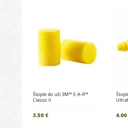
Štople do uší 3M™ E-A-R™
Štopl
Classic II
Ultraf
3.50 €
4.00