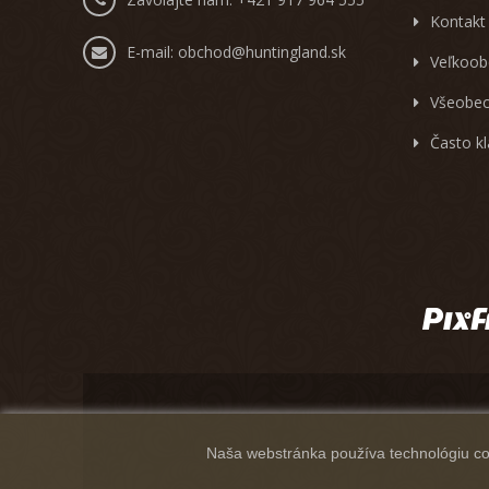
Kontakt
E-mail:
obchod@huntingland.sk
Veľkoob
Všeobec
Často k
Naša webstránka používa technológiu coo