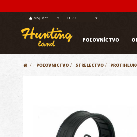
Môj účet
EUR €
POĽOVNÍCTVO
O
>
POĽOVNÍCTVO
>
STRELECTVO
>
PROTIHLUKO