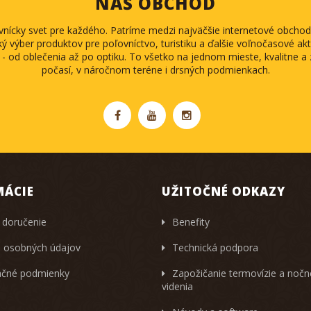
NÁŠ OBCHOD
ovnícky svet pre každého. Patríme medzi najväčšie internetové obch
ký výber produktov pre poľovníctvo, turistiku a ďalšie voľnočasové akti
 - od oblečenia až po optiku. To všetko na jednom mieste, kvalitne 
počasí, v náročnom teréne i drsných podmienkach.
MÁCIE
UŽITOČNÉ ODKAZY
 doručenie
Benefity
 osobných údajov
Technická podpora
čné podmienky
Zapožičanie termovízie a noč
videnia