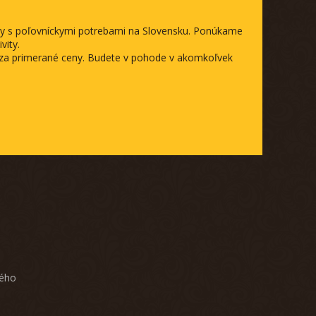
ody s poľovníckymi potrebami na Slovensku. Ponúkame
vity.
a za primerané ceny. Budete v pohode v akomkoľvek
ného