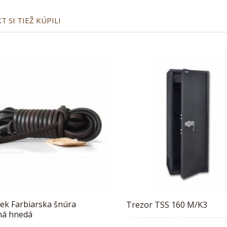
 SI TIEŽ KÚPILI
ek Farbiarska šnúra
Trezor TSS 160 M/K3
ná hnedá