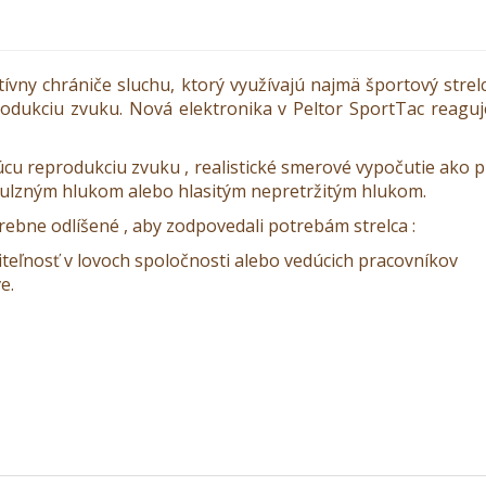
ívny chrániče sluchu, ktorý využívajú najmä športový strel
produkciu zvuku. Nová elektronika v Peltor SportTac reaguje
cu reprodukciu zvuku , realistické smerové vypočutie ako prí
mpulzným hlukom alebo hlasitým nepretržitým hlukom.
bne odlíšené , aby zodpovedali potrebám strelca :
diteľnosť v lovoch spoločnosti alebo vedúcich pracovníkov
e.