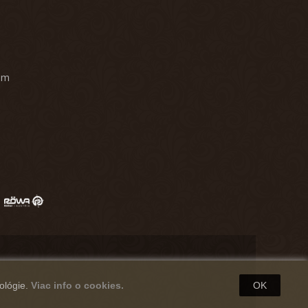
am
ológie.
Viac info o cookies.
OK