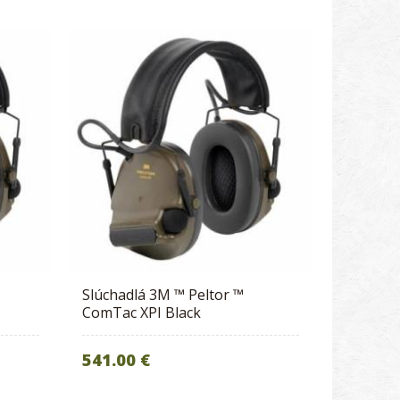
​Slúchadlá 3M ™ Peltor ™
ComTac XPI Black
541.00 €