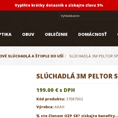
Vyplňte krátky dotazník a získajte zľavu 5%
PTIKA
OBUV
OBLEČENIE
DOMÁCNOSŤ
VÉ SLÚCHADLÁ A ŠTOPLE DO UŠÍ
>
SLÚCHADLÁ 3M PELTOR S
SLÚCHADLÁ 3M PELTOR 
199.00 €
s DPH
Kód produktu:
37087002
Výrobca:
AKAH
ste členom OZP SR? získajte benefity..