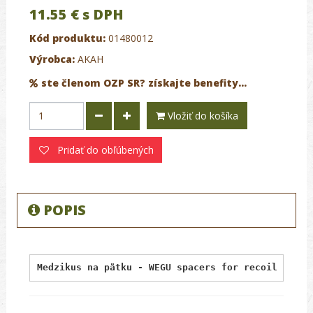
11.55 €
s DPH
Kód produktu:
01480012
Výrobca:
AKAH
ste členom OZP SR? získajte benefity...
Vložiť do košíka
Pridať do obľúbených
POPIS
Medzikus na pätku - WEGU spacers for recoil pads 