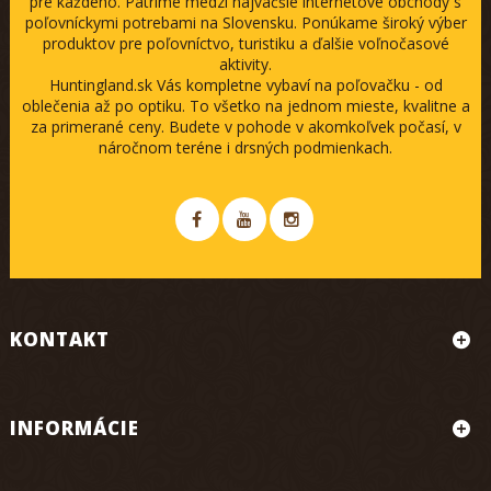
pre každého. Patríme medzi najväčšie internetové obchody s
poľovníckymi potrebami na Slovensku. Ponúkame široký výber
produktov pre poľovníctvo, turistiku a ďalšie voľnočasové
aktivity.
Huntingland.sk Vás kompletne vybaví na poľovačku - od
oblečenia až po optiku. To všetko na jednom mieste, kvalitne a
za primerané ceny. Budete v pohode v akomkoľvek počasí, v
náročnom teréne i drsných podmienkach.
KONTAKT
INFORMÁCIE