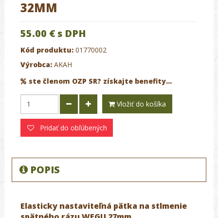
32MM
55.00 €
s DPH
Kód produktu:
01770002
Výrobca:
AKAH
ste členom OZP SR? získajte benefity...
Vložiť do košíka
Pridať do obľúbených
POPIS
Elasticky nastaviteľná pätka na stlmenie
spätného rázu WEGU 27mm