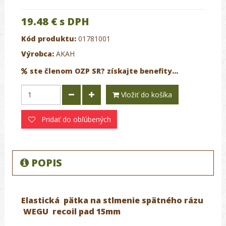
19.48 €
s DPH
Kód produktu:
01781001
Výrobca:
AKAH
ste členom OZP SR? získajte benefity...
Vložiť do košíka
Pridať do obľúbených
POPIS
Elastická pätka na stlmenie spätného rázu
WEGU
recoil pad 15mm