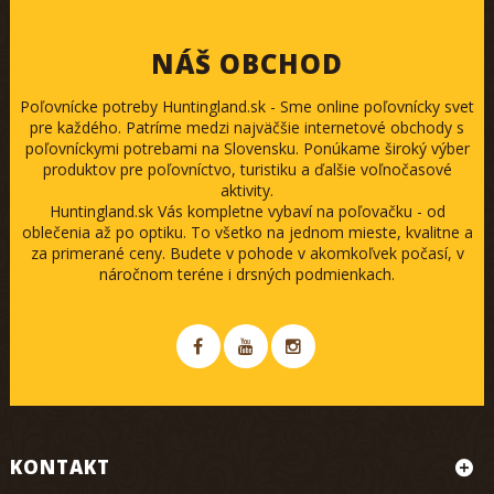
NÁŠ OBCHOD
Poľovnícke potreby Huntingland.sk - Sme online poľovnícky svet
pre každého. Patríme medzi najväčšie internetové obchody s
poľovníckymi potrebami na Slovensku. Ponúkame široký výber
produktov pre poľovníctvo, turistiku a ďalšie voľnočasové
aktivity.
Huntingland.sk Vás kompletne vybaví na poľovačku - od
oblečenia až po optiku. To všetko na jednom mieste, kvalitne a
za primerané ceny. Budete v pohode v akomkoľvek počasí, v
náročnom teréne i drsných podmienkach.
KONTAKT