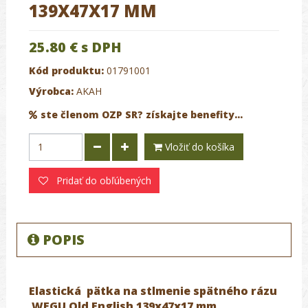
139X47X17 MM
25.80 €
s DPH
Kód produktu:
01791001
Výrobca:
AKAH
ste členom OZP SR? získajte benefity...
Vložiť do košíka
Pridať do obľúbených
POPIS
Elastická pätka na stlmenie spätného rázu
WEGU Old English
139x47x17 mm