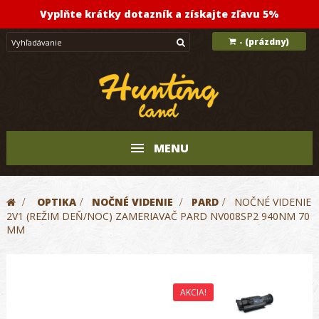
Vyplňte krátky dotazník a získajte zľavu 5%
(prázdny)
-
MENU
>
OPTIKA
>
NOČNÉ VIDENIE
>
PARD
>
NOČNÉ VIDENIE
2V1 (REŽIM DEŇ/NOC) ZAMERIAVAČ PARD NV008SP2 940NM 70
MM
AKCIA!