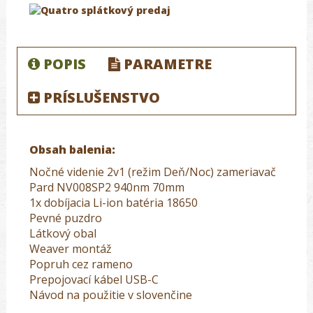
POPIS
PARAMETRE
PRÍSLUŠENSTVO
Obsah balenia:
Nočné videnie 2v1 (režim Deň/Noc) zameriavač
Pard NV008SP2 940nm 70mm
1x dobíjacia Li-ion batéria 18650
Pevné puzdro
Látkový obal
Weaver montáž
Popruh cez rameno
Prepojovací kábel USB-C
Návod na použitie v slovenčine