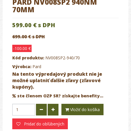
PARD NV008SP2 940NM
70MM
599.00 €
s DPH
699.00 € s DPH
-100.00 €
Kód produktu:
NV008SP2-940/70
Výrobca:
Pard
Na tento výpredajový produkt nie je
možné uplatniť ďalšie zľavy (zľavové
kupóny).
ste členom OZP SR? získajte benefity...
Vložiť do košíka
Pridať do obľúbených