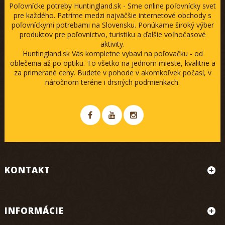
Poľovnícke potreby Huntingland.sk - Sme online poľovnícky svet
pre každého. Patríme medzi najväčšie internetové obchody s
poľovníckymi potrebami na Slovensku. Ponúkame široký výber
produktov pre poľovníctvo, turistiku a ďalšie voľnočasové
aktivity.
Huntingland.sk Vás kompletne vybaví na poľovačku - od
oblečenia až po optiku. To všetko na jednom mieste, kvalitne a
za primerané ceny. Budete v pohode v akomkoľvek počasí, v
náročnom teréne i drsných podmienkach.
KONTAKT
INFORMÁCIE