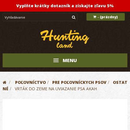
Vyplňte krátky dotazník a získajte zľavu 5%
(prázdny)
-
MENU
>
POĽOVNÍCTVO
>
PRE POĽOVNÍCKYCH PSOV
>
OSTAT
NÉ
>
VRTÁK DO ZEME NA UVIAZANIE PSA AKAH