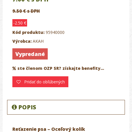
9.50 € s DPH
-2.50 €
Kód produktu:
95940000
Výrobca:
AKAH
Vypredané
ste členom OZP SR? získajte benefity...
Pridať do obľúbených
POPIS
Reťazenie psa – Oceľový kolík