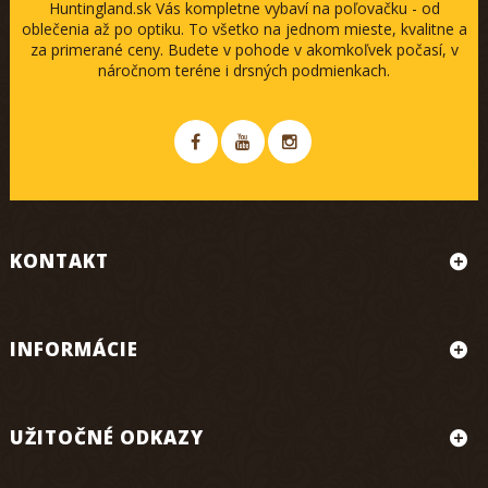
Huntingland.sk Vás kompletne vybaví na poľovačku - od
oblečenia až po optiku. To všetko na jednom mieste, kvalitne a
za primerané ceny. Budete v pohode v akomkoľvek počasí, v
náročnom teréne i drsných podmienkach.
KONTAKT
INFORMÁCIE
UŽITOČNÉ ODKAZY